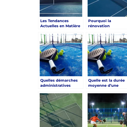
Les Tendances
Pourquoi la
Actuelles en Matière
rénovation
de Rénovation de
écologique gagne-t
Court de Tennis à
elle en popularité à
Aix-en-Provence
Aix-en-Provence ?
Quelles démarches
Quelle est la durée
administratives
moyenne d’une
prévoir pour une
renovation court d
renovation court de
tennis Aix-en-
tennis Aix-en-
Provence selon le
Provence ?
revêtement choisi 