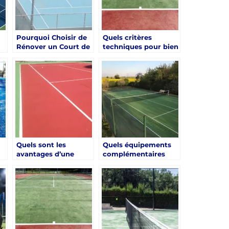
Pourquoi Choisir de
Quels critères
Rénover un Court de
techniques pour bien
-
Tennis à Aix-en-
choisir un
Provence Plutôt que
revêtement dans une
d’en Construire un
renovation court de
Nouveau ?
tennis Aix-en-
Provence ?
Quels sont les
Quels équipements
avantages d’une
complémentaires
e
rénovation en
prévoir lors d’une
période hors saison à
renovation court de
Aix-en-Provence ?
tennis Aix-en-
?
Provence ?