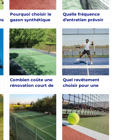
Pourquoi choisir le
Quelle fréquence
ns
gazon synthétique
d’entretien prévoir
pour une renovation
après une rénovation
e
court de tennis Aix-
court de tennis Aix-
en-Provence ?
en-Provence ?
Combien coûte une
Quel revêtement
rénovation court de
choisir pour une
e
tennis Aix-en-
rénovation court de
Provence complète ?
tennis Aix-en-
Provence ?