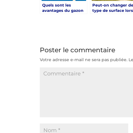
Quels sont les
Peut-on changer d
avantages du gazon
type de surface lor
synthétique pour une
d’une rénovation
rénovation court de
court de tennis Aix
tennis Aix-en-
en-Provence ?
Provence ?
Poster le commentaire
Votre adresse e-mail ne sera pas publiée.
L