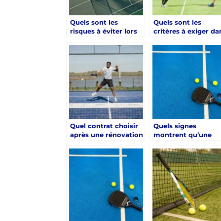
Quels sont les
Quels sont les
risques à éviter lors
critères à exiger da
d’une renovation
un devis de
court de tennis Aix-
renovation court d
en-Provence mal
tennis Aix-en-
préparée ?
Provence ?
Quel contrat choisir
Quels signes
après une rénovation
montrent qu’une
court de tennis Aix-
rénovation court d
en-Provence ?
tennis Aix-en-
Provence est
nécessaire ?