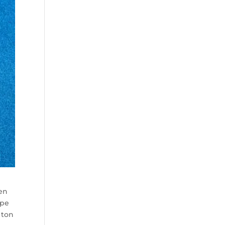
en
ype
 ton