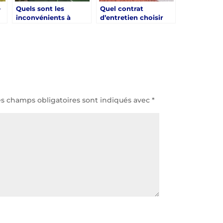
e
Quels sont les
Quel contrat
s
inconvénients à
d’entretien choisir
anticiper avec un
pour une rénovation
-
gazon synthétique
court de tennis Aix-
pour une rénovation
en-Provence ?
court de tennis Aix-
en-Provence ?
es champs obligatoires sont indiqués avec
*