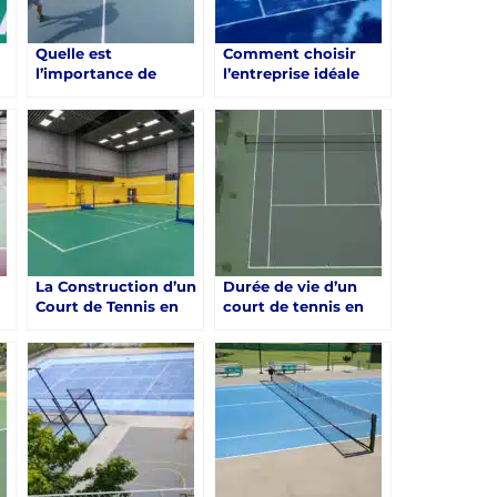
Quelle est
Comment choisir
l’importance de
l’entreprise idéale
l’entretien régulier
pour la construction
d’un court de tennis
d’un court de tennis
à
en résine synthétique
en résine synthétique
à Saint-Raphaël ?
à Saint-Raphaël ?
La Construction d’un
Durée de vie d’un
e
Court de Tennis en
court de tennis en
Résine Synthétique à
résine synthétique à
Saint-Raphaël
Saint-Raphaël