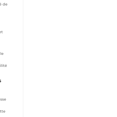
té de
et
e
 le
lité
s
usse
ette