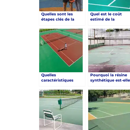
Quelles sont les
Quel est le coût
étapes clés de la
estimé de la
construction d’un
construction d’un
court de tennis en
court de tennis en
résine synthétique à
résine synthétique 
Saint-Raphaël ?
Saint-Raphaël ?
Quelles
Pourquoi la résine
caractéristiques
synthétique est-ell
rechercher lors de la
préférée aux autres
sélection des
matériaux pour la
matériaux pour la
construction d’un
Construction d’un
court de tennis à
court de tennis en
Saint-Raphaël ?
résine synthétique à
Saint-Raphaël ?