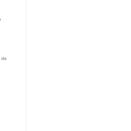
e
s de