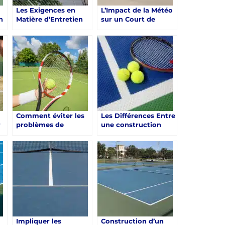
Les Exigences en
L’Impact de la Météo
n
Matière d’Entretien
sur un Court de
s
après la Construction
Tennis en Résine
ue
d’un Court de Tennis
Synthétique à Saint-
en Résine
Raphaël
Synthétique à Saint-
Raphaël
Comment éviter les
Les Différences Entre
r
problèmes de
une construction
n
drainage sur une
d’un Court de Tennis
construction d’un
en Résine
à
court de tennis en
Synthétique et
résine synthétique à
d’Autres Types de
Saint-Raphaël ?
Surfaces à Saint-
Raphaël
Impliquer les
Construction d’un