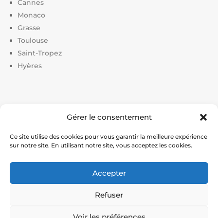
Cannes
Monaco
Grasse
Toulouse
Saint-Tropez
Hyères
Liens utiles :
Gérer le consentement
Constructeur court de tennis
|
Construction court de
tennis
|
Prix construction terrain de tennis
|
Devis
Ce site utilise des cookies pour vous garantir la meilleure expérience
sur notre site. En utilisant notre site, vous acceptez les cookies.
construction terrain de pickleball
|
Prix construction
terrain de padel
Accepter
© Service Tennis – Expert en construction et rénovation
Refuser
de courts de tennis en France
Voir les préférences