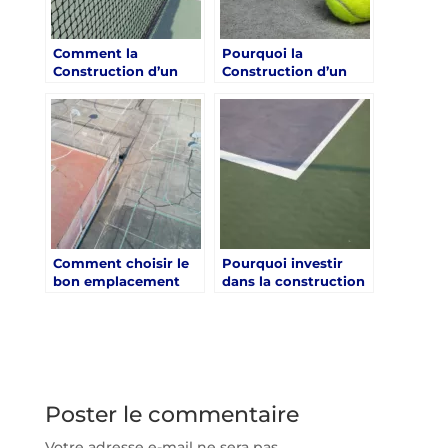
Comment la
Pourquoi la
Construction d’un
Construction d’un
Court de Tennis en
court de tennis en
Béton Poreux à Lyon
béton poreux à Lyon
Améliore
est-elle préférée pour
l’Expérience des
les courts extérieurs
Joueurs ?
?
Comment choisir le
Pourquoi investir
bon emplacement
dans la construction
pour la construction
d’un court de tennis
d’un court de tennis
en béton poreux à
en béton poreux à
Lyon est-il rentable ?
Lyon ?
Poster le commentaire
Votre adresse e-mail ne sera pas