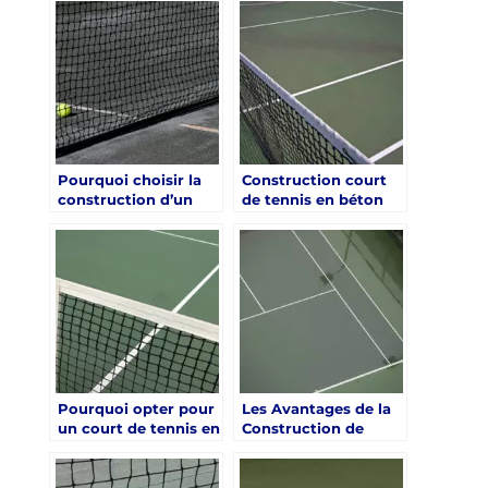
Pourquoi choisir la
Construction court
construction d’un
de tennis en béton
court de tennis en
poreux à Lyon : Guide
béton poreux à Lyon
Complet
?
Pourquoi opter pour
Les Avantages de la
un court de tennis en
Construction de
béton poreux à Lyon
Court de Tennis en
?
Béton Poreux à Lyon