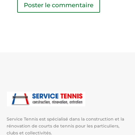
A
l
t
e
r
n
a
t
i
v
e
:
Service Tennis est spécialisé dans la construction et la
rénovation de courts de tennis pour les particuliers,
clubs et collectivités.