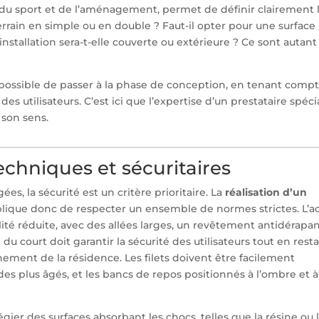
s du sport et de l’aménagement, permet de définir clairement 
terrain en simple ou en double ? Faut-il opter pour une surface
’installation sera-t-elle couverte ou extérieure ? Ce sont autant
t possible de passer à la phase de conception, en tenant compt
es utilisateurs. C’est ici que l’expertise d’un prestataire spéci
son sens.
chniques et sécuritaires
s, la sécurité est un critère prioritaire. La
réalisation d’un
lique donc de respecter un ensemble de normes strictes. L’a
lité réduite, avec des allées larges, un revêtement antidérapan
du court doit garantir la sécurité des utilisateurs tout en rest
ement de la résidence. Les filets doivent être facilement
 des plus âgés, et les bancs de repos positionnés à l’ombre et à
égier des surfaces absorbant les chocs, telles que la résine ou 