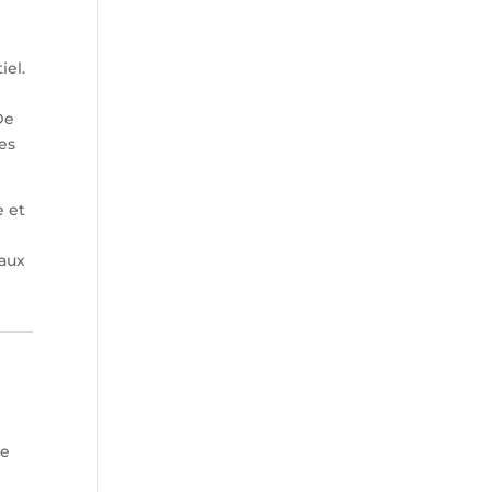
iel.
De
es
e et
eaux
ue