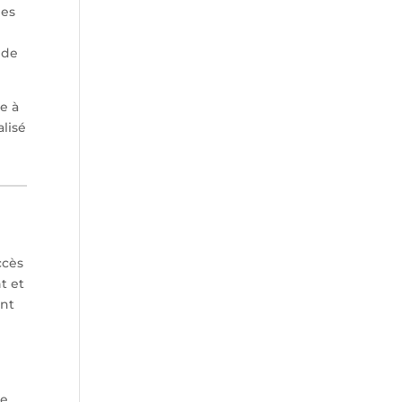
les
 de
e à
alisé
ccès
t et
ant
le