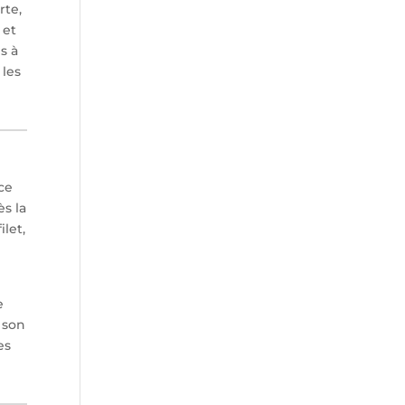
rte,
 et
s à
 les
nce
ès la
ilet,
e
e son
es