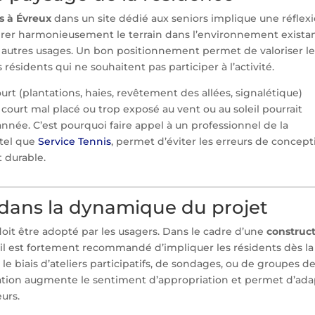
s à Évreux
dans un site dédié aux seniors implique une réflex
tégrer harmonieusement le terrain dans l’environnement exista
s autres usages. Un bon positionnement permet de valoriser l
s résidents qui ne souhaitent pas participer à l’activité.
t (plantations, haies, revêtement des allées, signalétique)
n court mal placé ou trop exposé au vent ou au soleil pourrait
année. C’est pourquoi faire appel à un professionnel de la
 tel que
Service Tennis
, permet d’éviter les erreurs de concept
t durable.
 dans la dynamique du projet
 doit être adopté par les usagers. Dans le cadre d’une
construc
, il est fortement recommandé d’impliquer les résidents dès la
le biais d’ateliers participatifs, de sondages, ou de groupes d
lication augmente le sentiment d’appropriation et permet d’ad
urs.