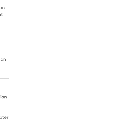
ion
nt
e
ion
tion
e
apter