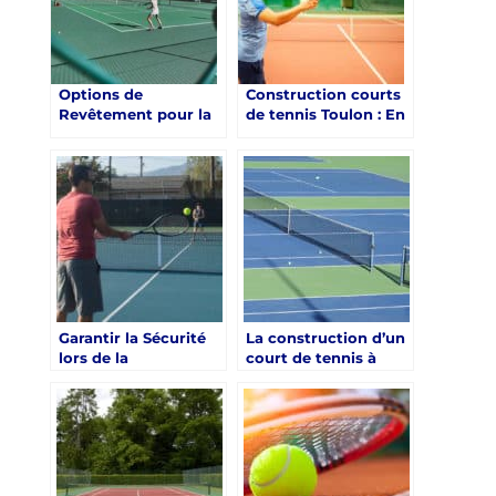
Options de
Construction courts
Revêtement pour la
de tennis Toulon : En
Construction de
quoi la sélection des
Courts de Tennis à
couleurs affecte-t-
Toulon Résistant aux
elle l’apparence et la
Fortes Chaleurs
fonctionnalité d’un
court de tennis à
Toulon?
Garantir la Sécurité
La construction d’un
lors de la
court de tennis à
Construction de
Toulon : Un élément
Courts de Tennis à
clé du
Toulon pour les
développement
Universités
urbain