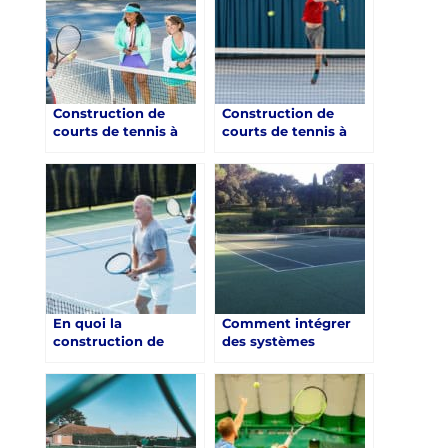
construction de
court de tennis qui
intègre des jardins et
des espaces verts à
Toulon ?
Construction de
Construction de
courts de tennis à
courts de tennis à
Toulon : Quelles sont
Toulon : Prévoir un
les meilleures
espace pour les
pratiques pour une
événements et les
construction de
tournois
court de tennis qui
favorise la
coopération
communautaire à
Toulon ?
En quoi la
Comment intégrer
construction de
des systèmes
courts de tennis
d’énergie solaire
peut-elle contribuer
pour un court de
à l’éducation sportive
tennis à Toulon ?
à Toulon ?