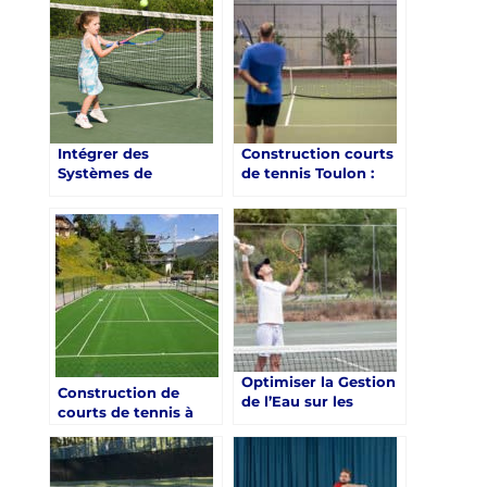
Spectateurs à Toulon
d’Énergie
Intégrer des
Construction courts
Systèmes de
de tennis Toulon :
Chauffage
Quelles sont les
Écologiques pour un
meilleures pratiques
Court de Tennis à
pour une
Toulon
construction de
court de tennis qui
intègre des espaces
de rencontre et de
socialisation à Toulon
?
Optimiser la Gestion
Construction de
de l’Eau sur les
courts de tennis à
Courts de Tennis à
Toulon : Quelles sont
Toulon
les meilleures
pratiques pour une