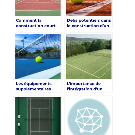
Comment la
Défis potentiels dans
construction court
la construction d’un
de tennis à Toulon
court de tennis à
peut-elle être alignée
Toulon dans le Var
avec les initiatives de
développement
touristique de la ville
dans le Var ?
Les équipements
L’importance de
supplémentaires
l’intégration d’un
recommandés pour
court de tennis dans
un court de tennis
la conception globale
dans un gymnase à
d’un centre de bien-
Toulon, Var
être à Toulon