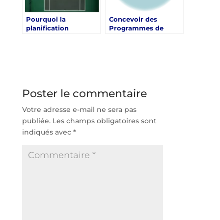
Pourquoi la
Concevoir des
planification
Programmes de
paysagère est-elle
Soutien aux Jeunes
cruciale pour
Talents Locaux à
l’esthétique des
Toulon
courts de tennis à
Toulon ?
Poster le commentaire
Votre adresse e-mail ne sera pas
publiée.
Les champs obligatoires sont
indiqués avec
*