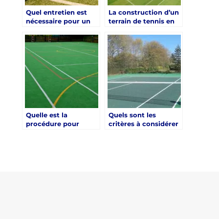
Quel entretien est
La construction d’un
nécessaire pour un
terrain de tennis en
terrain de tennis en
gazon synthétique à
gazon synthétique à
Toulon est-elle
Toulon ?
adaptée pour les
tournois
professionnels ?
Quelle est la
Quels sont les
procédure pour
critères à considérer
obtenir un permis de
pour construire un
construction de
terrain de tennis de
court de tennis à
qualité à Toulon ?
Toulon ?