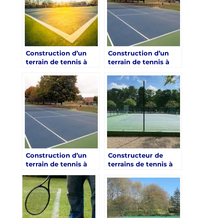
de tennis
Construction d’un
Construction d’un
terrain de tennis à
terrain de tennis à
Toulon pour les
Toulon pour les
centres de retraite
centres de retraite
sportive:
sportive: Les défis de
L’accessibilité pour
la géographie
les personnes à
montagneuse
mobilité réduite
Construction d’un
Constructeur de
terrain de tennis à
terrains de tennis à
Toulon dans les
Toulon dans le Var :
centres de retraite
Les délais typiques
sportive: Les mesures
pour la construction
de sécurité prises en
d’un terrain de tennis
compte en raison de
dans le Var pour les
la proximité avec les
clubs de santé de