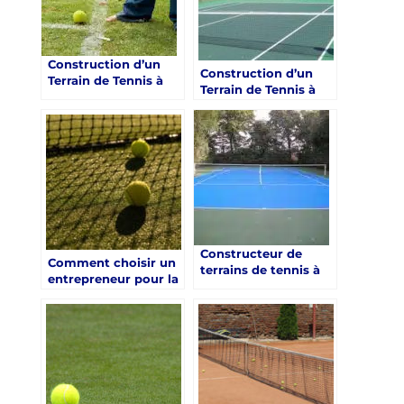
forêts
luxe
Construction d’un
Construction d’un
Terrain de Tennis à
Terrain de Tennis à
Toulon : Intégration
Toulon : Les Clés pour
de Solutions de
les Clubs de Santé de
Recyclage pour les
Luxe
Clubs de Santé de
Luxe
Constructeur de
Comment choisir un
terrains de tennis à
entrepreneur pour la
Toulon dans le Var :
construction d’un
Projet précédents du
terrain de tennis à
constructeur de
Toulon
terrains de tennis à
Toulon dans le Var
pour les clubs de
santé de luxe