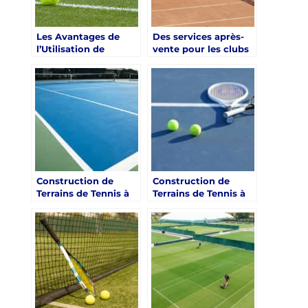
Les Avantages de
Des services après-
l’Utilisation de
vente pour les clubs
Matériaux Recyclés
de santé de luxe
dans la Construction
d’un Terrain de Tennis
à Toulon
Construction de
Construction de
Terrains de Tennis à
Terrains de Tennis à
Toulon dans le Var
Toulon dans le Var et
est un Atout pour
les Coûts
Attirer des Talents
d’Exploitation
dans les Cliniques de
Estimés pour les
Réhabilitation
Cliniques de
Réhabilitation