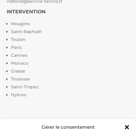
vlafond@service-tennis.fr
INTERVENTION
Mougins
Saint-Raphaël
Toulon
Paris
Cannes
Monaco
Grasse
Toulouse
Saint-Tropez
Hyères
Liens utiles :
Gérer le consentement
Constructeur court de tennis
|
Construction court de