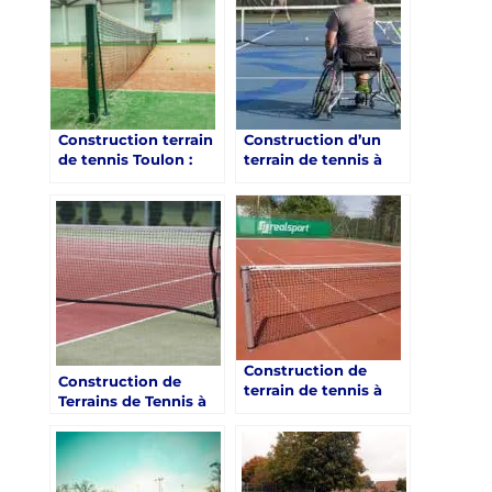
Construction terrain
Construction d’un
de tennis Toulon :
terrain de tennis à
Service Tennis
Toulon: Assurer
assure-t-il la
l’accessibilité des
démolition et la
terrains de tennis
reconstruction de
construits pour les
terrains de tennis
académies de tennis
existants ?
Construction de
Construction de
terrain de tennis à
Terrains de Tennis à
toulon : Avantages
Toulon dans le Var :
de l’utilisation de
L’Évolution vers des
revêtements de
Surfaces Recyclées
surface écologiques
pour les académies