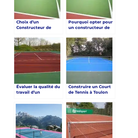
Choix d’un
Pourquoi opter pour
Constructeur de
un constructeur de
Court de Tennis à
court de tennis à
Toulon dans le Var
Toulon dans le Var
pour les Centres de
pour les Centres de
Retraite Sportive
retraite sportive?
Évaluer la qualité du
Construire un Court
travail d’un
de Tennis à Toulon
constructeur de
pour les Centres de
court de tennis à
Retraite Sportive
Toulon dans le Var
pour les Centres de
retraite sportive