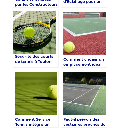
d’Éclairage pour un
par les Constructeurs
Court de Tennis à
de Court de Tennis à
Toulon dans le Var
Toulon dans le Var
pour les Centres de
Retraite Sportive
Sécurité des courts
Comment choisir un
de tennis à Toulon
emplacement idéal
pour les Centres de
pour la construction
Retraite Sportive
court de tennis Saint
Raphaël ?
Comment Service
Faut-il prévoir des
Tennis intègre un
vestiaires proches du