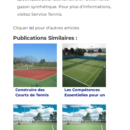
gazon synthétique. Pour plus d’informations,
visitez Service Tennis.
Cliquer
ici
pour d’autres articles
Publications Similaires :
Construire des
Les Compétences
Courts de Tennis
Essentielles pour un
pour les Centres de
Constructeur de
Retraite Sportive à
Court de Tennis à
Toulon
Toulon dans le Var
pour les Centres de
Retraite Sportive