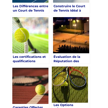
Les Différences entre
Construire le Court
un Court de Tennis
de Tennis Idéal à
en Béton et un Court
Toulon, Var
en Gazon
Synthétique à Toulon
Les certifications et
Évaluation de la
qualifications
Réputation des
essentielles pour un
Constructeurs de
constructeur de
Courts de Tennis à
court de tennis à
Toulon dans le Var
Toulon dans le Var
pour les Centres de
Retraite Sportive
Les Options
Garanties Offertes