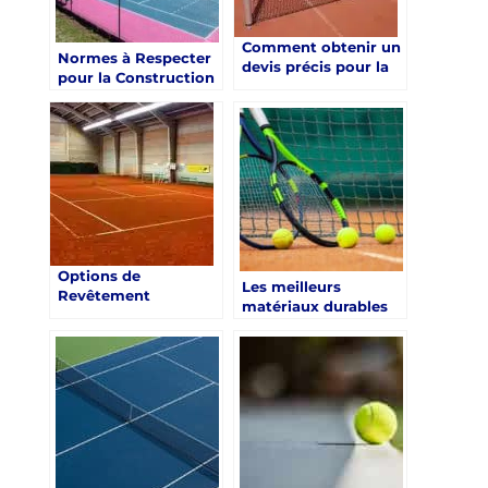
Comment obtenir un
Normes à Respecter
devis précis pour la
pour la Construction
construction d’un
d’un Court de Tennis
court de tennis à
à Toulon dans le Var
Toulon dans le Var
pour les Centres de
pour les Centres de
Retraite Sportive
retraite sportive ?
Options de
Les meilleurs
Revêtement
matériaux durables
Disponibles pour les
pour la construction
Centres de Retraite
de courts de tennis à
Sportive à Toulon
Toulon dans le Var
dans le Var
pour les Centres de
retraite sportive