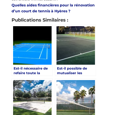
Quelles aides financières pour la rénovation
d’un court de tennis à Hyères ?
Publications Similaires :
Est-il nécessaire de
Est-il possible de
refaire toute la
mutualiser les
fondation pour une
travaux si plusieurs
rénovation court de
clubs lancent une
tennis à Hyères ?
rénovation court de
tennis à Hyères ?