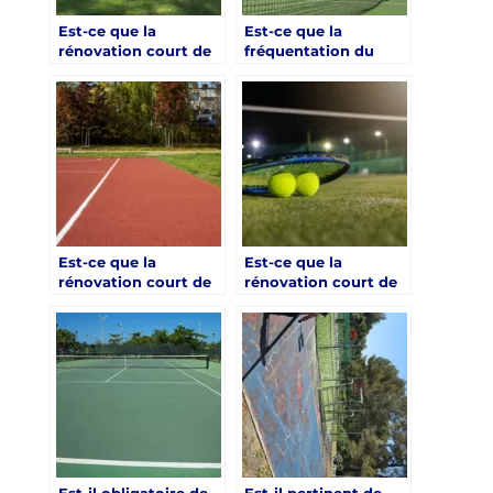
Est-ce que la
Est-ce que la
rénovation court de
fréquentation du
tennis à Hyères
club baisse pendant
implique un nouveau
une rénovation court
drainage obligatoire
de tennis à Hyères ?
?
Est-ce que la
Est-ce que la
rénovation court de
rénovation court de
tennis à Hyères doit
tennis à Hyères
être validée par un
permet d’augmenter
bureau de contrôle ?
la valeur du bien ?
Est-il obligatoire de
Est-il pertinent de