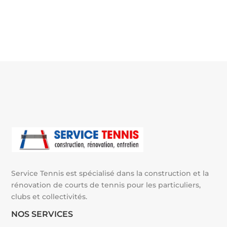
l
t
e
r
n
a
t
i
v
e
:
Service Tennis est spécialisé dans la construction et la
rénovation de courts de tennis pour les particuliers,
clubs et collectivités.
NOS SERVICES