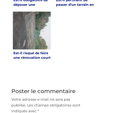
déposer une
passer d’un terrain en
déclaration préalable
béton à un gazon
pour une rénovation
synthétique lors
court de tennis à
d’une rénovation
Hyères ?
court de tennis à
Hyères ?
Est-il risqué de faire
une rénovation court
de tennis à Hyères en
plein été ?
Poster le commentaire
Votre adresse e-mail ne sera pas
publiée.
Les champs obligatoires sont
indiqués avec
*