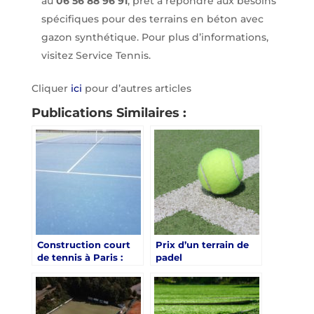
au
06 56 88 96 91
, prêt à répondre aux besoins
spécifiques pour des terrains en béton avec
gazon synthétique. Pour plus d’informations,
visitez Service Tennis.
Cliquer
ici
pour d’autres articles
Publications Similaires :
Construction court
Prix d’un terrain de
de tennis à Paris :
padel
Quelles sont les
options de service
tennis pour des
courts résistants aux