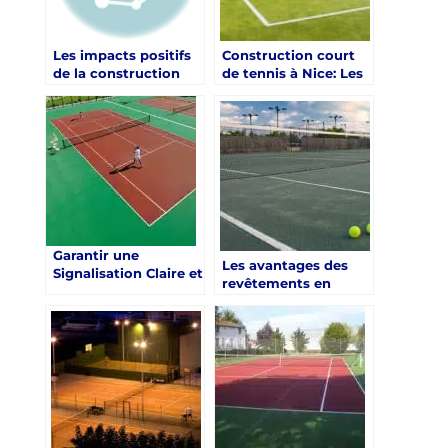
Les impacts positifs
Construction court
de la construction
de tennis à Nice: Les
d’un court de tennis
Meilleures Pratiques
à Marseille dans un
pour la Conception
collège privé
de Clôtures de
Sécurité Efficaces
autour des Courts de
Tennis pour les
Écoles de Sport à
Nice, dans les Alpes-
Maritimes
Garantir une
Les avantages des
Signalisation Claire et
revêtements en
Efficace pour la
matière synthétique
Sécurité des Centres
pour un court de
Sportifs en Gazon
tennis à Toulon
Synthétique