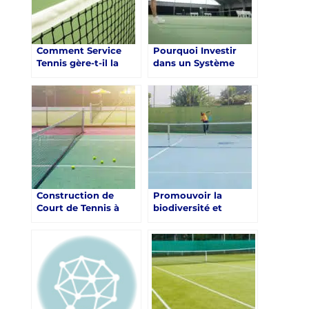
joueurs et aux écoles
de tennis ?
Comment Service
Pourquoi Investir
Tennis gère-t-il la
dans un Système
maintenance à long
d’Irrigation pour
terme de ses courts
Votre Court de Tennis
de tennis à Toulon ?
à Marseille?
Construction de
Promouvoir la
Court de Tennis à
biodiversité et
Toulon : Harmoniser
l’isolation naturelle :
la Promotion avec la
les toits verts et
Santé Physique et
jardins suspendus à
Mentale
Toulon