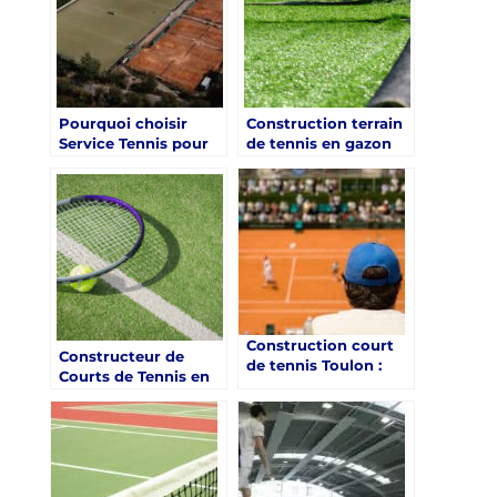
intempéries
extrêmes ?
Pourquoi choisir
Construction terrain
Service Tennis pour
de tennis en gazon
la réparation rapide
synthétique Toulon :
des courts de tennis
Service Tennis offre-
endommagés dans
t-il des conseils sur
les Alpes-Maritimes ?
l’éclairage optimal
pour les terrains de
tennis ?
Construction court
Constructeur de
de tennis Toulon :
Courts de Tennis en
Service Tennis
Gazon Synthétique à
propose-t-il des
Nice : Solutions pour
solutions pour des
Réduire le Bruit
courts de tennis avec
des surfaces de jeu
adaptées aux jeunes