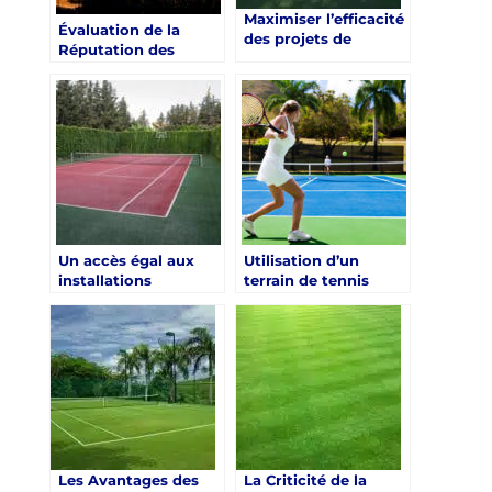
Maximiser l’efficacité
Évaluation de la
des projets de
Réputation des
constructeur de
Constructeurs de
court de tennis à
Courts de Tennis à
Nice dans les Alpes
Toulon dans le Var
Maritimes
pour les Centres de
Retraite Sportive
Un accès égal aux
Utilisation d’un
installations
terrain de tennis
sportives pour le
comme outil de
bien-être des
rééducation pour les
personnes
seniors à Nice dans
handicapées à Toulon
les Alpes-Maritimes
Les Avantages des
La Criticité de la