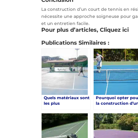
La construction d’un court de tennis en rés
nécessite une approche soigneuse pour gar
et un entretien facile.
Pour plus d’articles,
Cliquez ici
Publications Similaires :
Quels matériaux sont
Pourquoi opter pou
les plus
la construction d’u
recommandés pour
court de tennis en
la construction d’un
résine synthétique 
court de tennis en
Saint-Raphaël ?
résine synthétique à
Saint-Raphaël ?