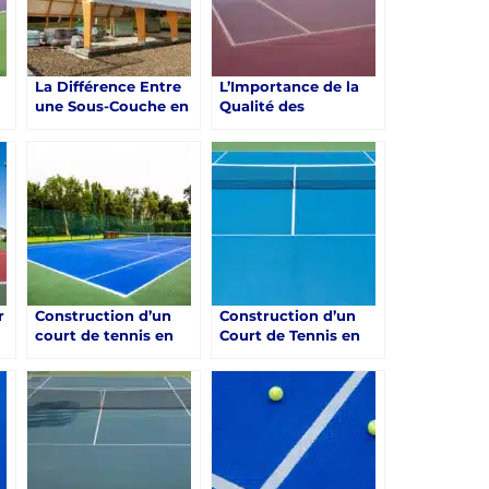
La Différence Entre
L’Importance de la
une Sous-Couche en
Qualité des
Résine Synthétique
Matériaux dans la
et une Sous-Couche
Construction d’un
en Béton pour un
Court de Tennis en
Court de Tennis à
Résine Synthétique à
Saint-Raphaël
Saint-Raphaël
r
Construction d’un
Construction d’un
court de tennis en
Court de Tennis en
résine synthétique à
Résine Synthétique à
Saint-Raphaël avec
Saint-Raphaël
Les Avantages de
à
Choisir une Surface
pour la