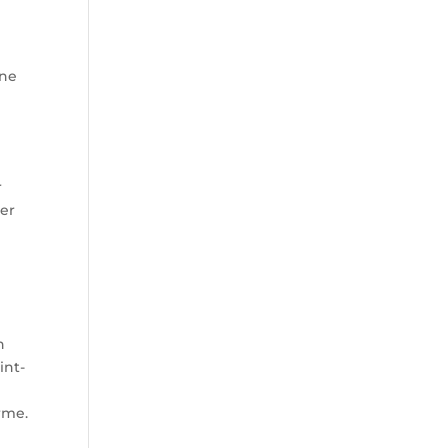
ine
r
ver
n
int-
rme.