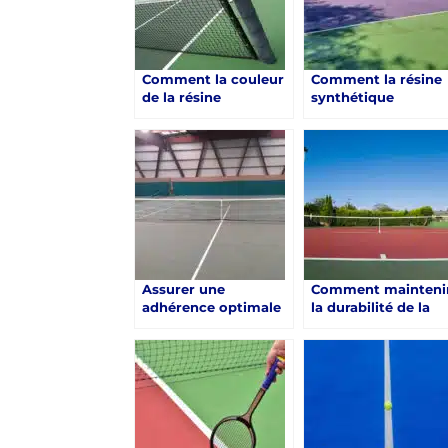
Comment la couleur
Comment la résine
de la résine
synthétique
synthétique affecte-
transforme
t-elle la performance
l’expérience de jeu
du court de tennis à
sur un court de
Saint-Raphaël ?
tennis à Saint-
Raphaël ?
Assurer une
Comment mainteni
adhérence optimale
la durabilité de la
sur un court de
surface d’une
tennis en résine
Construction d’un
synthétique à Saint-
court de tennis en
Raphaël
résine synthétique 
Saint-Raphaël ?