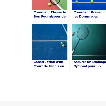
Comment Choisir le
Comment Prévenir
Bon Fournisseur de
les Dommages
Matériaux pour la
Causés par les
Construction d’un
Intempéries sur la
Court de Tennis en
construction d’un
Résine Synthétique à
Court de Tennis en
Saint-Raphaël ?
Résine Synthétique
Saint-Raphaël ?
Construction d’un
Assurer un Drainag
Court de Tennis en
Optimal pour un
Résine Synthétique à
Court de Tennis en
Saint-Raphaël sur Le
Résine Synthétique
Service Tennis Expert
Saint-Raphaël
en Construction de
Court de Tennis en
Résine Synthétique à
Saint-Raphaël