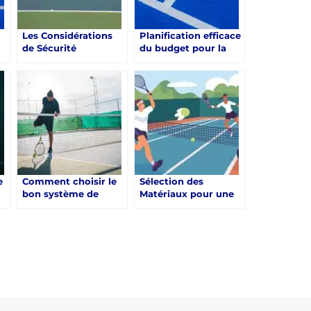
Les Considérations
Planification efficace
de Sécurité
du budget pour la
Importantes lors de
construction d’un
la Construction d’un
court de tennis en
Court de Tennis en
résine synthétique à
Résine Synthétique à
Saint-Raphaël
 à
Saint-Raphaël
e
Comment choisir le
Sélection des
bon système de
Matériaux pour une
drainage pour la
construction d’un
 à
construction d’un
Court de Tennis en
court de tennis en
Résine Synthétique à
résine synthétique à
Saint-Raphaël
Saint-Raphaël ?