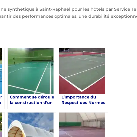
ine synthétique à Saint-Raphaël pour les hôtels par Service T
antir des performances optimales, une durabilité exceptionn
r
Comment se déroule
L’Importance du
n
la construction d’un
Respect des Normes
court de tennis en
de Construction pour
à
résine synthétique à
un Court de Tennis
Saint-Raphaël ?
en Résine
Synthétique à Saint-
Raphaël