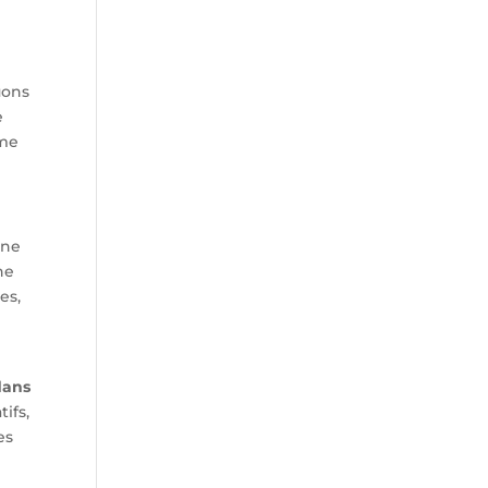
uons
e
rme
une
ne
es,
dans
ifs,
es