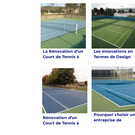
Rénovation d’un
d’une Surface en
Court de Tennis à
Résine
Toulon
La Rénovation d’un
Les Innovations en
Court de Tennis à
Termes de Design
Toulon : Un Impact
pour la Rénovation
sur la Pratique chez
d’un Court de Tenni
les Jeunes
à Toulon
Pourquoi choisir u
Rénovation d’un
entreprise de
Court de Tennis à
rénovation avec un
Toulon : Comment
expertise spécifiqu
Identifier les Signes