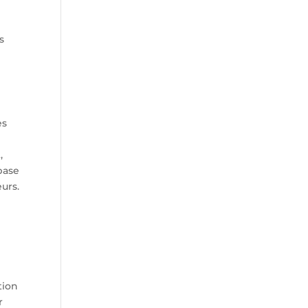
s
es
,
base
urs.
tion
r