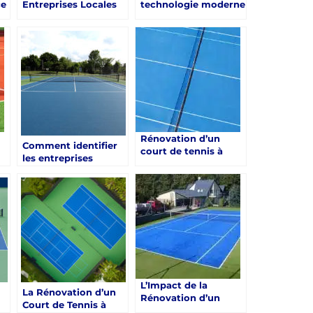
ce
Entreprises Locales
technologie moderne
tel que Service Tennis
révolutionne la
s
pour la Rénovation
rénovation d’un
d’un Court de Tennis
court de tennis à
à Toulon ?
Toulon
Rénovation d’un
Comment identifier
court de tennis à
les entreprises
Toulon: Innovations
spécialisées en
on
technologiques pour
rénovation de courts
améliorer la
de tennis à Toulon ?
jouabilité des courts
de tennis
L’Impact de la
La Rénovation d’un
Rénovation d’un
Court de Tennis à
Court de Tennis à