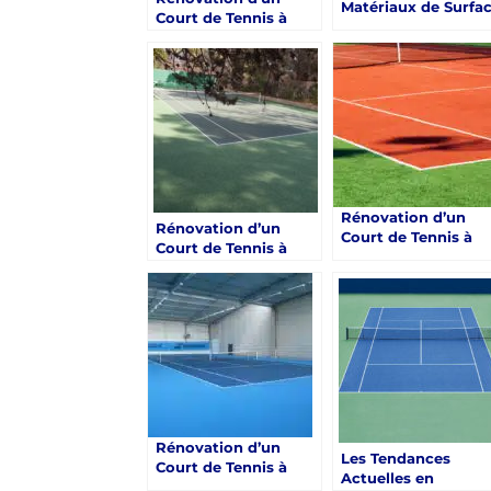
Matériaux de Surfa
Court de Tennis à
pour la Rénovation
Toulon : Les Impacts
d’un Court de Tenni
des Conditions
à Toulon :
Climatiques
Optimisation par
Service Tennis
Rénovation d’un
Rénovation d’un
Court de Tennis à
Court de Tennis à
Toulon : Opter pour
Toulon : Innovations
une Surface en Gaz
dans l’éclairage des
Synthétique
courts
Rénovation d’un
Les Tendances
Court de Tennis à
Actuelles en
Toulon : Durabilité