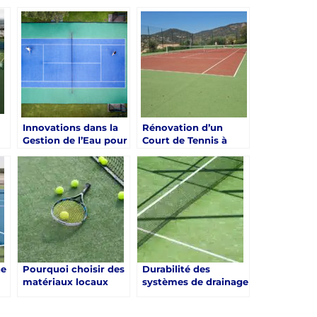
Toulon : Un Service
Toulon sur la Valeur
de Qualité Proposé
de la Propriété
par Service Tennis
Innovations dans la
Rénovation d’un
Gestion de l’Eau pour
Court de Tennis à
la Rénovation d’un
Toulon : Pourquoi
s
Court de Tennis à
Opter pour des
Toulon
Matériaux Locaux ?
ne
Pourquoi choisir des
Durabilité des
matériaux locaux
systèmes de drainage
e
pour la rénovation
modernes sur les
e
d’un court de tennis
courts de tennis à