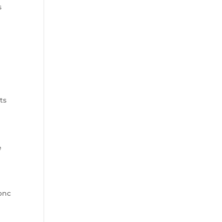
s
ts
e
donc