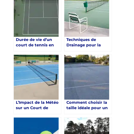
Construction d’un
court de tennis en
résine synthétique à
Saint-Raphaël ?
Durée de vie d’un
Techniques de
court de tennis en
Drainage pour la
résine synthétique à
Construction d’un
Saint-Raphaël
Court de Tennis en
Résine Synthétique à
Saint-Raphaël
L’Impact de la Météo
Comment choisir la
sur un Court de
taille idéale pour un
Tennis en Résine
court de tennis en
Synthétique à Saint-
résine synthétique à
Raphaël
Saint-Raphaël ?