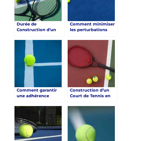
Durée de
Comment minimiser
Construction d’un
les perturbations
Court de Tennis en
locales pendant la
Résine Synthétique à
construction d’un
Saint-Raphaël
court de tennis en
résine synthétique à
Saint-Raphaël ?
Comment garantir
Construction d’un
une adhérence
Court de Tennis en
optimale sur une
Résine Synthétique à
construction d’un
Saint-Raphaël :
court de tennis en
Alternatives
résine synthétique à
Écologiques
Saint-Raphaël ?