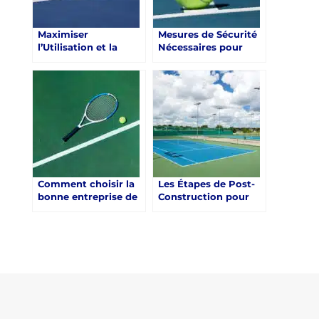
Maximiser
Mesures de Sécurité
l’Utilisation et la
Nécessaires pour
Rentabilité de la
Prévenir les
construction d’un
Accidents sur un
Court de Tennis en
Court de Tennis en
Résine Synthétique à
Résine Synthétique à
Saint-Raphaël
Saint-Raphaël
Comment choisir la
Les Étapes de Post-
bonne entreprise de
Construction pour
construction pour
Assurer la Longévité
réaliser un court de
d’un Court de Tennis
tennis en résine
en Résine
synthétique à Saint-
Synthétique à Saint-
Raphaël ?
Raphaël