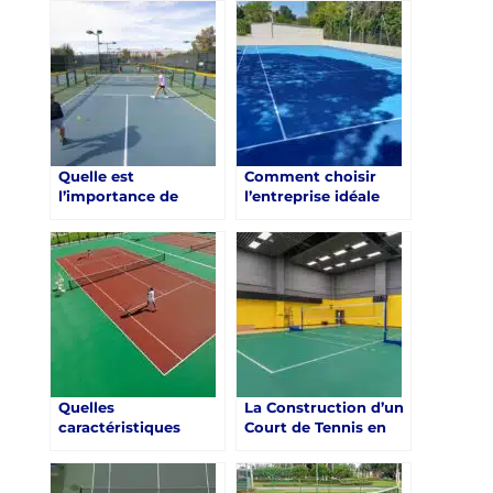
Quelle est
Comment choisir
l’importance de
l’entreprise idéale
l’entretien régulier
pour la construction
d’un court de tennis
d’un court de tennis
en résine synthétique
en résine synthétique
à Saint-Raphaël ?
à Saint-Raphaël ?
Quelles
La Construction d’un
caractéristiques
Court de Tennis en
rechercher lors de la
Résine Synthétique à
sélection des
Saint-Raphaël
matériaux pour la