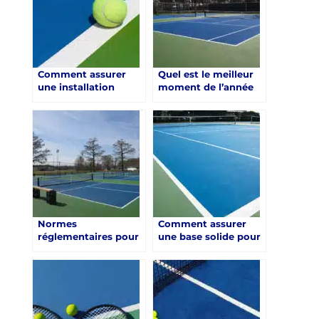
Comment assurer
Quel est le meilleur
une installation
moment de l’année
correcte et sécurisée
pour entreprendre la
d’un court de tennis
construction d’un
en résine synthétique
court de tennis en
à Saint-Raphaël ?
résine synthétique à
Saint-Raphaël ?
Normes
Comment assurer
réglementaires pour
une base solide pour
la construction d’un
une Construction
court de tennis en
d’un court de tennis
résine synthétique à
en résine synthétique
Saint-Raphaël
à Saint-Raphaël ?