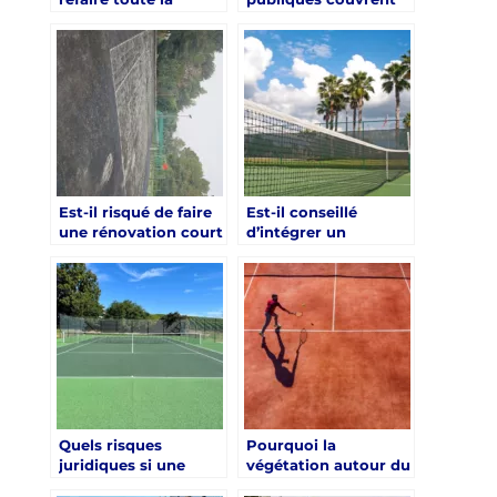
fondation pour une
une rénovation court
rénovation court de
de tennis à Hyères
tennis à Hyères ?
pour un club privé ?
Est-il risqué de faire
Est-il conseillé
une rénovation court
d’intégrer un
de tennis à Hyères en
éclairage LED
plein été ?
pendant une
rénovation d’un
court de tennis à
Hyères ?
Quels risques
Pourquoi la
juridiques si une
végétation autour du
rénovation d’un
terrain complique-t-