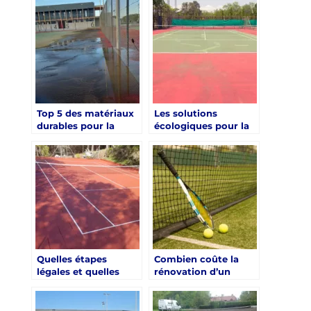
court de tennis à
elle la rénovation
Hyères est mal
d’un court de tennis
réalisée ?
à Hyères ?
Top 5 des matériaux
Les solutions
durables pour la
écologiques pour la
rénovation d’un
rénovation d’un
court de tennis à
court de tennis à
Hyères
Hyères : moderniser
sans polluer
Quelles étapes
Combien coûte la
légales et quelles
rénovation d’un
autorisations pour la
court de tennis à
rénovation d’un
Hyères et quels sont
court de tennis à
les facteurs à prévoir