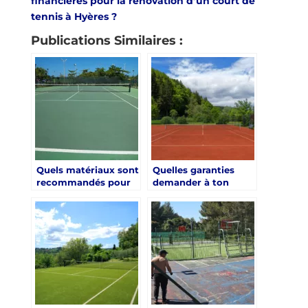
financières pour la rénovation d’un court de
tennis à Hyères ?
Publications Similaires :
Quels matériaux sont
Quelles garanties
recommandés pour
demander à ton
une rénovation court
prestataire pour une
de tennis à Hyères
rénovation court de
durable ?
tennis à Hyères ?