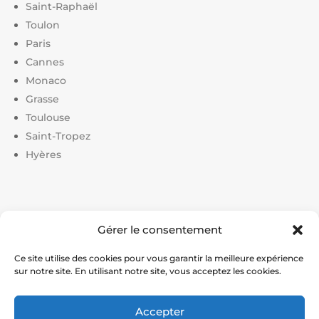
Saint-Raphaël
Toulon
Paris
Cannes
Monaco
Grasse
Toulouse
Saint-Tropez
Hyères
Liens utiles :
Gérer le consentement
Constructeur court de tennis
|
Construction court de
tennis
|
Prix construction terrain de tennis
|
Devis
Ce site utilise des cookies pour vous garantir la meilleure expérience
sur notre site. En utilisant notre site, vous acceptez les cookies.
construction terrain de pickleball
|
Prix construction
terrain de padel
Accepter