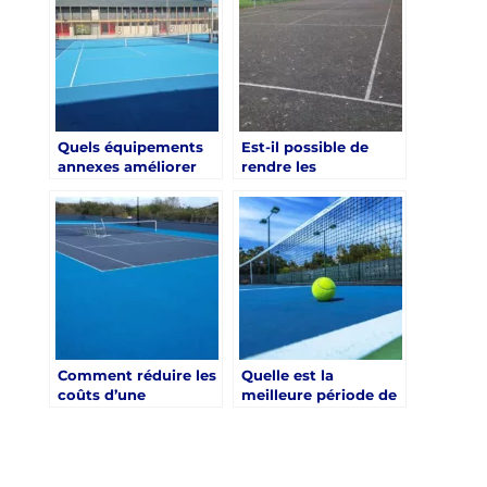
Hyères ?
?
Quels équipements
Est-il possible de
annexes améliorer
rendre les
pendant une
installations plus
rénovation d’un
accessibles lors d’une
court de tennis à
rénovation d’un
Hyères ?
court de tennis à
Hyères ?
Comment réduire les
Quelle est la
coûts d’une
meilleure période de
rénovation d’un
l’année pour lancer
court de tennis à
une rénovation d’un
Hyères sans sacrifier
court de tennis à
la qualité ?
Hyères ?