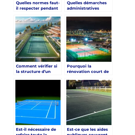
Quelles normes faut-
Quelles démarches
il respecter pendant
administratives
la rénovation court
précèdent une
de tennis à Hyères ?
rénovation court de
tennis à Hyères ?
Comment vérifier si
Pourquoi la
la structure d’un
rénovation court de
ancien terrain
tennis à Hyères est-
supporte une
elle souvent
rénovation court de
indispensable après
tennis à Hyères ?
10 ans ?
Est-il nécessaire de
Est-ce que les aides
refaire toute la
publiques couvrent