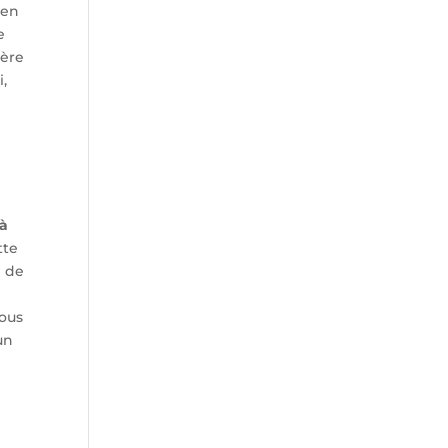
 en
e
ière
i,
 à
tte
n de
vous
un