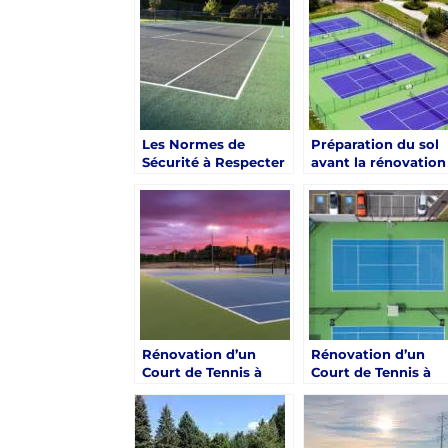
Service Tennis
Les Normes de
Préparation du sol
Sécurité à Respecter
avant la rénovation
lors de la Rénovation
d’un court de tenni
d’un Court de Tennis
à Toulon avec Servi
à Toulon
Tennis
Rénovation d’un
Rénovation d’un
Court de Tennis à
Court de Tennis à
Toulon : Pourquoi
Toulon : Décryptag
Choisir Service Tennis
des Subtilités de
?
l’Application des
Revêtements de