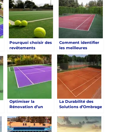
Toulon
Guide Expert par
Service Tennis
Pourquoi choisir des
Comment identifier
revêtements
les meilleures
s
perméables pour la
périodes de l’année
ce
rénovation d’un
pour la rénovation
court de tennis à
d’un court de tennis
Toulon ?
à Toulon ?
Optimiser la
La Durabilité des
Rénovation d’un
Solutions d’Ombrage
Court de Tennis à
pour la Rénovation
e
Toulon avec Service
d’un Court de Tennis
Tennis
à Toulon