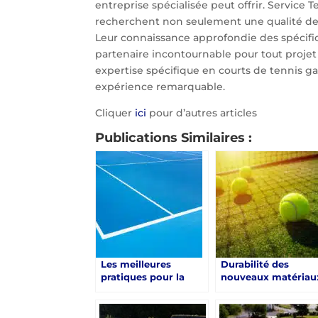
entreprise spécialisée peut offrir. Service 
recherchent non seulement une qualité de 
Leur connaissance approfondie des spécifici
partenaire incontournable pour tout projet
expertise spécifique en courts de tennis ga
expérience remarquable.
Cliquer
ici
pour d’autres articles
Publications Similaires :
Les meilleures
Durabilité des
pratiques pour la
nouveaux matériau
rénovation d’un
dans la rénovation
court de tennis à
d’un court de tenni
Toulon : Un guide par
à Toulon