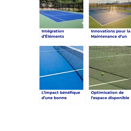
Surface
Intégration
Innovations pour la
d’Éléments
Maintenance d’un
Écologiques dans la
Court de Tennis à
Rénovation d’un
Toulon après sa
Court de Tennis à
Rénovation
Toulon : Les
Meilleures Pratiques
L’impact bénéfique
Optimisation de
d’une bonne
l’espace disponible
acoustique et de
lors de la rénovatio
systèmes de
d’un court de tenni
réduction du bruit
à Toulon
pour les courts de
tennis à Toulon