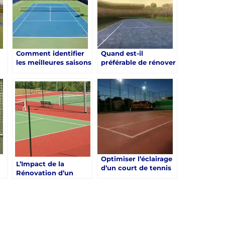
Comment identifier
Quand est-il
les meilleures saisons
préférable de rénover
pour réaliser des
un court de tennis à
travaux de
Toulon pour
rénovation d’un
augmenter son
court de tennis à
usage
Toulon ?
communautaire
Optimiser l’éclairage
L’Impact de la
d’un court de tennis
Rénovation d’un
n
à Toulon lors de sa
Court de Tennis à
s
rénovation avec
Toulon sur la
Service Tennis
Fréquentation du
Club