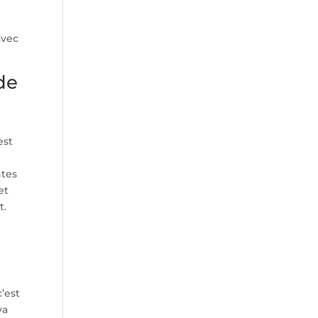
avec
de
est
ntes
et
t.
’est
va