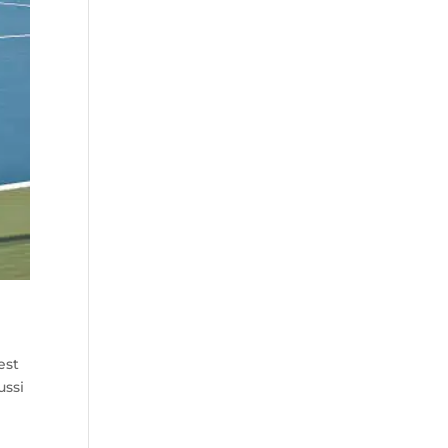
est
ussi