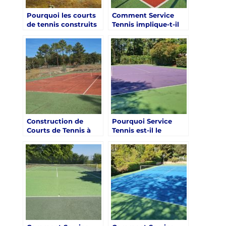
Pourquoi les courts
Comment Service
de tennis construits
Tennis implique-t-il
par Service Tennis à
les clients dans le
Mougins sont-ils
processus de
appréciés pour leur
conception des
design innovant ?
courts de tennis à
Mougins ?
Construction de
Pourquoi Service
Courts de Tennis à
Tennis est-il le
Mougins : Pourquoi
meilleur choix pour
Service Tennis est le
la construction de
choix optimal?
courts de tennis sur
mesure à Mougins ?