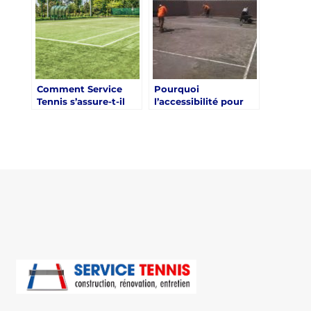
Tennis
courts de tennis à
Mougins ?
Comment Service
Pourquoi
Tennis s’assure-t-il
l’accessibilité pour
que ses courts de
les joueurs
tennis à Mougins
handicapés est-elle
sont adaptés à
une priorité pour les
différents niveaux de
courts de tennis de
compétition?
Service Tennis à
Mougins ?