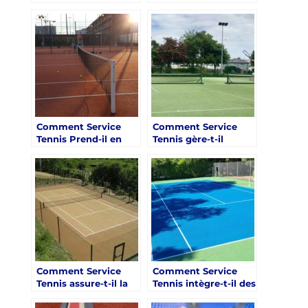
est-elle un atout des
développement sont-
courts de tennis
ils clés dans la
construits par
construction de
Service Tennis à
courts de tennis par
Mougins ?
Service Tennis à
Mougins ?
Comment Service
Comment Service
Tennis Prend-il en
Tennis gère-t-il
Compte les Besoins
l’acoustique des
Spécifiques des
courts de tennis
Entraîneurs dans la
couverts à Mougins ?
Conception de
Courts de Tennis à
Mougins ?
Comment Service
Comment Service
Tennis assure-t-il la
Tennis intègre-t-il des
compatibilité de ses
solutions innovantes