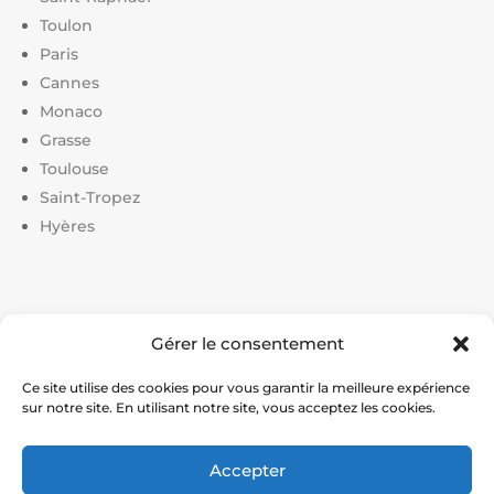
Toulon
Paris
Cannes
Monaco
Grasse
Toulouse
Saint-Tropez
Hyères
Liens utiles :
Gérer le consentement
Constructeur court de tennis
|
Construction court de
tennis
|
Prix construction terrain de tennis
|
Devis
Ce site utilise des cookies pour vous garantir la meilleure expérience
sur notre site. En utilisant notre site, vous acceptez les cookies.
construction terrain de pickleball
|
Prix construction
terrain de padel
Accepter