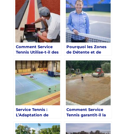
courts de tennis à
pour l’entretien des
Mougins avec
courts de tennis à
diverses activités
Mougins ?
sportives ?
Comment Service
Pourquoi les Zones
Tennis Utilise-t-il des
de Détente et de
Techniques de
Socialisation sont-
Construction
elles Importantes
Modernes pour ses
dans les Courts de
Courts de Tennis à
Tennis Construits par
Mougins?
Service Tennis à
Mougins ?
Service Tennis :
Comment Service
L’Adaptation de
Tennis garantit-il la
Projets de Courts de
qualité du
Tennis à Mougins aux
revêtement de
Besoins des Clubs de
surface pour les