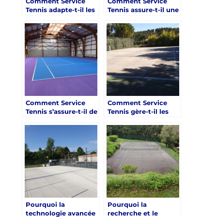
Comment Service
Comment Service
Tennis adapte-t-il les
Tennis assure-t-il une
designs de courts de
finition parfaite pour
tennis à Mougins
les courts de tennis à
pour des événements
Mougins ?
spécifiques ?
Comment Service
Comment Service
Tennis s’assure-t-il de
Tennis gère-t-il les
la durabilité des
contraintes
matériaux utilisés
budgétaires sans
dans la construction
compromettre la
de Courts de Tennis à
qualité des courts de
Mougins ?
tennis à Mougins ?
Pourquoi la
Pourquoi la
technologie avancée
recherche et le