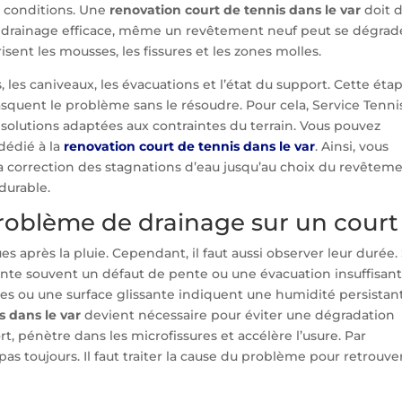
s conditions. Une
renovation court de tennis dans le var
doit 
ns drainage efficace, même un revêtement neuf peut se dégrad
risent les mousses, les fissures et les zones molles.
, les caniveaux, les évacuations et l’état du support. Cette éta
masquent le problème sans le résoudre. Pour cela, Service Tenni
 solutions adaptées aux contraintes du terrain. Vous pouvez
dédié à la
renovation court de tennis dans le var
. Ainsi, vous
 correction des stagnations d’eau jusqu’au choix du revêteme
 durable.
oblème de drainage sur un court
s après la pluie. Cependant, il faut aussi observer leur durée. 
ésente souvent un défaut de pente ou une évacuation insuffisant
res ou une surface glissante indiquent une humidité persistan
s dans le var
devient nécessaire pour éviter une dégradation
ort, pénètre dans les microfissures et accélère l’usure. Par
as toujours. Il faut traiter la cause du problème pour retrouve