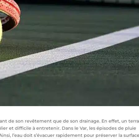
nt de son revêtement que de son drainage. En effet, un terra
lier et difficile à entretenir. Dans le Var, les épisodes de pluie
Ainsi, l’eau doit s’évacuer rapidement pour préserver la surfac