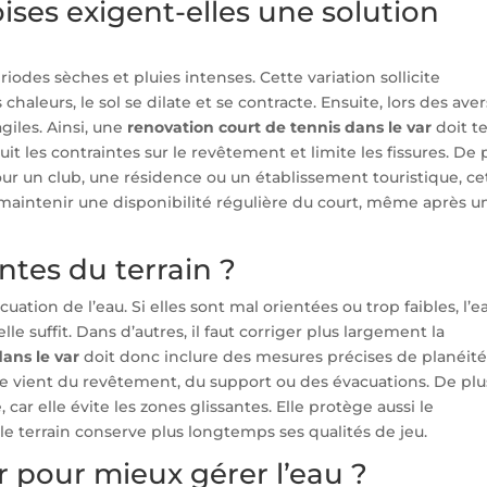
ises exigent-elles une solution
iodes sèches et pluies intenses. Cette variation sollicite
haleurs, le sol se dilate et se contracte. Ensuite, lors des aver
agiles. Ainsi, une
renovation court de tennis dans le var
doit te
 les contraintes sur le revêtement et limite les fissures. De p
. Pour un club, une résidence ou un établissement touristique, ce
maintenir une disponibilité régulière du court, même après u
ntes du terrain ?
uation de l’eau. Si elles sont mal orientées ou trop faibles, l’e
lle suffit. Dans d’autres, il faut corriger plus largement la
ans le var
doit donc inclure des mesures précises de planéité
e vient du revêtement, du support ou des évacuations. De plu
car elle évite les zones glissantes. Elle protège aussi le
le terrain conserve plus longtemps ses qualités de jeu.
 pour mieux gérer l’eau ?