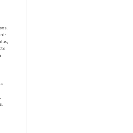
ses,
nir
lus,
tte
n
au
.
s,