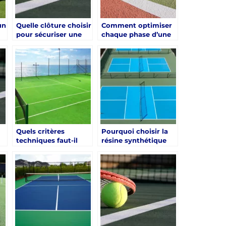
un
Quelle clôture choisir
Comment optimiser
pour sécuriser une
chaque phase d’une
à
construction court
Construction terrain
de tennis à mougins
de tennis pour un
?
résultat durable ?
Quels critères
Pourquoi choisir la
techniques faut-il
résine synthétique
comparer avant de
pour un court de
lancer un court en
tennis à Mougins ?
gazon synthétique à
Cannes ?