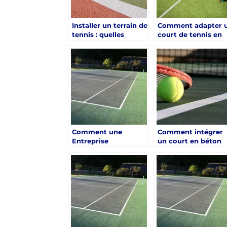
Installer un terrain de
Comment adapter 
tennis : quelles
court de tennis en
questions faut-il se
gazon synthétique 
poser avant de lancer
un usage intensif à
le projet ?
Cannes ?
Comment une
Comment intégrer
Entreprise
un court en béton
construction terrain
poreux dans un
de tennis optimise-t-
projet immobilier à
elle la durabilité du
Cannes ?
court ?