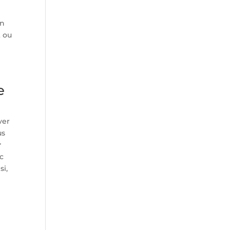
un
t ou
e
ver
us
r
ic
si,