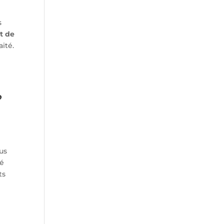
s
t de
ité.
?
lus
té
ts