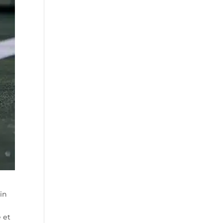
in
e et