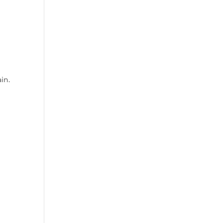
in.
a