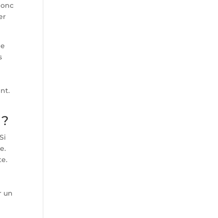
donc
er
pe
s
nt.
 ?
Si
e.
te.
r un