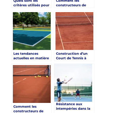
Quels sont les
Comment les
critères utilisés pour
constructeurs de
évaluer la durabilité
terrain de tennis à
des matériaux
Toulon dans le Var
utilisés dans la
pour les clubs de
construction de
santé de luxe gèrent-
terrains de tennis
ils les problèmes de
dans le Var pour les
qualité pendant la
clubs de santé de
construction ?
luxe ?
Les tendances
Construction d’un
actuelles en matière
Court de Tennis à
de design de courts
Toulon : Étapes Clés
de tennis pour les
par Service Tennis en
clubs de santé de
Particulier
luxe à Toulon
Résistance aux
Comment les
intempéries dans la
constructeurs de
construction de