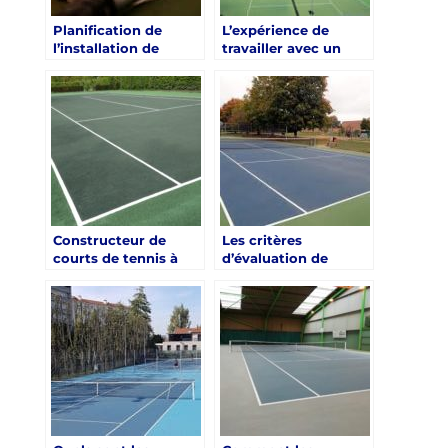
Planification de
L’expérience de
l’installation de
travailler avec un
l’éclairage pour un
constructeur de
court de tennis à
courts de tennis à
Toulon, Var
Toulon pour les clubs
de santé de luxe
Constructeur de
Les critères
courts de tennis à
d’évaluation de
Toulon: Assurer la
l’efficacité
satisfaction de la
énergétique des
clientèle
terrains de tennis