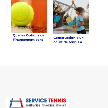
Toulon par Service
courts de tennis à
Tennis
Toulon
Quelles Options de
Construction d’un
Financement sont
court de tennis à
Disponibles lors de la
Toulon : comment
Constructeur de
organiser un suivi
Courts de Tennis à
post-chantier
Toulon pour les
efficace et durable ?
Communautés
Résidentielles ?