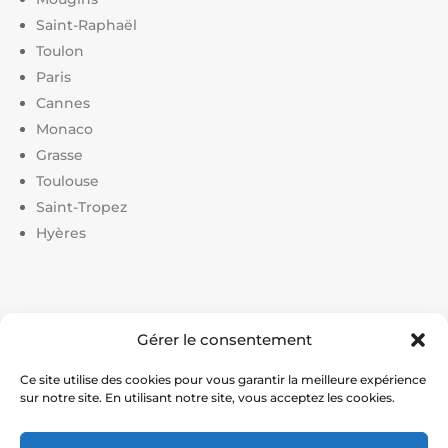
Saint-Raphaël
Toulon
Paris
Cannes
Monaco
Grasse
Toulouse
Saint-Tropez
Hyères
Liens utiles :
Gérer le consentement
Constructeur court de tennis
|
Construction court de
tennis
|
Prix construction terrain de tennis
|
Devis
Ce site utilise des cookies pour vous garantir la meilleure expérience
sur notre site. En utilisant notre site, vous acceptez les cookies.
construction terrain de pickleball
|
Prix construction
terrain de padel