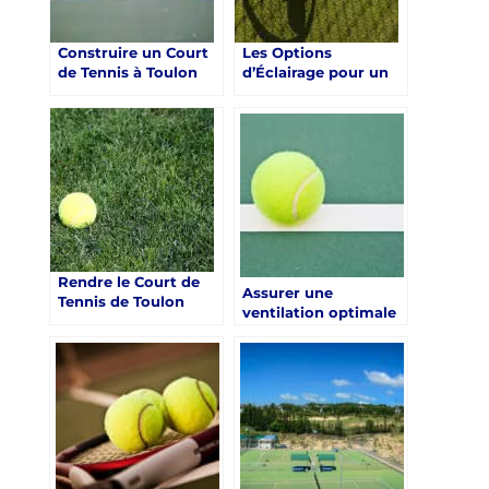
Construire un Court
Les Options
de Tennis à Toulon
d’Éclairage pour un
pour les Centres de
Court de Tennis à
Retraite Sportive
Toulon dans le Var
Rendre le Court de
Assurer une
Tennis de Toulon
ventilation optimale
Accessible aux
autour du court de
Personnes
tennis à Toulon dans
Handicapées : Un
le Var pour les
Défi pour les Centres
Centres de retraite
de Retraite Sportive
sportive