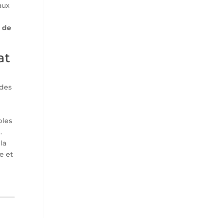
aux
n de
at
 des
bles
.
la
e et