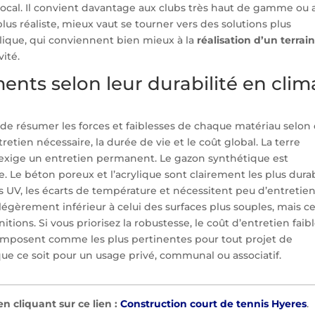
local. Il convient davantage aux clubs très haut de gamme ou 
s réaliste, mieux vaut se tourner vers des solutions plus
ique, qui conviennent bien mieux à la
réalisation d’un terrai
ité.
nts selon leur durabilité en clim
le de résumer les forces et faiblesses de chaque matériau selon
retien nécessaire, la durée de vie et le coût global. La terre
s exige un entretien permanent. Le gazon synthétique est
le. Le béton poreux et l’acrylique sont clairement les plus dura
es UV, les écarts de température et nécessitent peu d’entretien
légèrement inférieur à celui des surfaces plus souples, mais ce
ions. Si vous priorisez la robustesse, le coût d’entretien faibl
’imposent comme les plus pertinentes pour tout projet de
que ce soit pour un usage privé, communal ou associatif.
en cliquant sur ce lien :
Construction court de tennis Hyeres
.