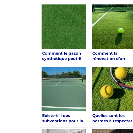
de déplacement
d’autres surfaces à
durables pour les
Hyères
utilisateurs du terrain
de tennis à Nice
Comment le gazon
Comment la
synthétique peut-il
rénovation d’un
affecter la
terrain de tennis en
biodiversité dans les
gazon synthétique 
espaces urbains
Antibes peut-elle
parisiens ?
prolonger la durée 
vie du terrain ?
Existe-t-il des
Quelles sont les
subventions pour la
normes à respecter
construction de
pour la constructio
courts de tennis à
d’un court de tenni