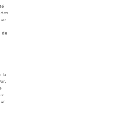
té
 des
que
n de
t
e la
ar,
e
ux
dur