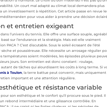
la variation d’humidité. Le choix du bon matériau n’est pas qu’u
durabilité. Un court mal adapté au climat local demandera plus
era un investissement à répétition. Cet article passe en revue le
 méditerranéen pour vous aider à prendre une décision éclair
ion et entretien exigeant
ans l’univers du tennis. Elle offre une surface souple, agréab
t basé sur l’endurance et la stratégie. Mais est-elle vraiment
on PACA ? C’est discutable. Sous le soleil écrasant de l’été
r sèche et poussiéreuse. Elle nécessite un arrosage régulier p
les températures soient modérées, les épisodes pluvieux peuv
ieurs jours. Son entretien est donc constant : roulage,
autant de tâches qui alourdissent les coûts à long terme. Si v
nnis à Toulon
, la terre battue peut convenir, mais uniquement 
retien important et une attention régulière.
esthétique et résistance variable
our son esthétique et le confort qu’il procure sous le pied. Il
 un rebond intermédiaire et une glissance contrôlée. En
ACA : il ne craint ni les fortes chaleurs, ni les périodes de