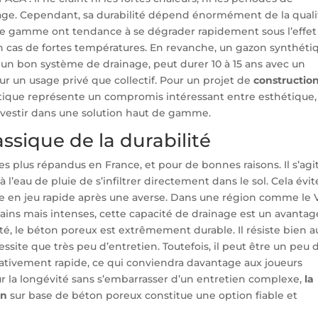
osage. Cependant, sa durabilité dépend énormément de la quali
 de gamme ont tendance à se dégrader rapidement sous l’effet
 en cas de fortes températures. En revanche, un gazon synthéti
t un bon système de drainage, peut durer 10 à 15 ans avec un
ur un usage privé que collectif. Pour un projet de
constructio
étique représente un compromis intéressant entre esthétique,
investir dans une solution haut de gamme.
ssique de la durabilité
s plus répandus en France, et pour de bonnes raisons. Il s’agi
l’eau de pluie de s’infiltrer directement dans le sol. Cela évit
e en jeu rapide après une averse. Dans une région comme le V
ains mais intenses, cette capacité de drainage est un avantag
té, le béton poreux est extrêmement durable. Il résiste bien a
site que très peu d’entretien. Toutefois, il peut être un peu 
elativement rapide, ce qui conviendra davantage aux joueurs
ur la longévité sans s’embarrasser d’un entretien complexe,
la
on
sur base de béton poreux constitue une option fiable et