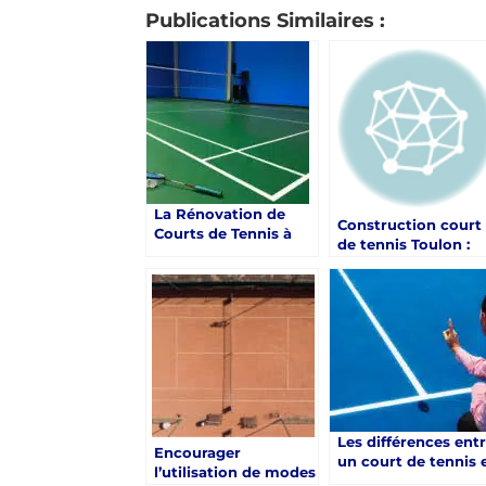
Publications Similaires :
La Rénovation de
Construction court
Courts de Tennis à
de tennis Toulon :
Lyon par Service
Pourquoi Service
Tennis : Un Impératif
Tennis est-il
pour une Pratique
considéré comme 
Annuelle Optimale
leader de la
construction de
courts de tennis à
Toulon ?
Les différences ent
Encourager
un court de tennis 
l’utilisation de modes
résine synthétique 