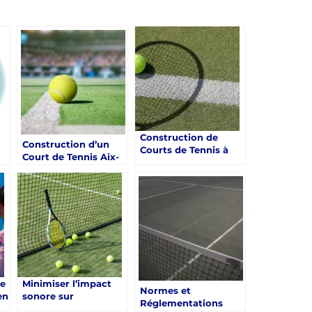
Construction de
Construction d’un
Courts de Tennis à
Court de Tennis Aix-
Nice : Assurer la
en-Provence :
Durabilité d’un Court
Pourquoi les hôtels à
de Tennis à Nice : Un
un
Aix-en-Provence
Défi pour le Centre
devraient inclure des
Sportif
services de
réparation
d’équipement de
tennis pour leurs
clients ?
re
Minimiser l’impact
Normes et
en
sonore sur
Réglementations
et
construction Terrain