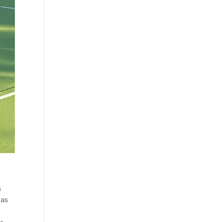
s
pas