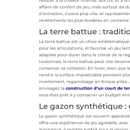
résister à la chaleur intense, aux UV, et à 
affaire de confort de jeu, mais surtout de 
d’entretien, s’usera plus vite, et représent
revêtements les plus durables en contexte
La terre battue : tradit
La terre battue est un choix emblématique d
pour les articulations, et favorise un jeu len
adaptée pour durer dans le climat de la régi
toulonnais, la terre battue peut vite deveni
conserver sa cohésion. En hiver, bien que 
rendre la surface impraticable pendant plus
nivellement, regarnissage en brique pilée… 
envisagez la
construction d’un court de te
vous êtes prêt à y consacrer un budget ent
Le gazon synthétique : 
Le gazon synthétique est souvent apprécié p
offre une expérience de jeu agréable, avec
apparence, il semble parfait pour la région P