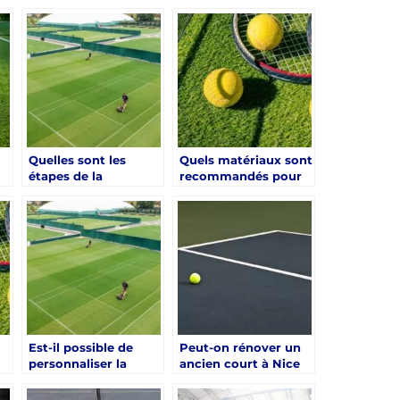
pour la Construction
de Tennis en Gazon
de Courts de Tennis
Synthétique à Saint-
en Béton Poreux à
Raphael : Une priorité
Argenteuil
pour Service Tennis
Quelles sont les
Quels matériaux sont
étapes de la
recommandés pour
construction d’un
un court de tennis
à
court de tennis à
aux Issambres
Nice ?
de
Est-il possible de
Peut-on rénover un
personnaliser la
ancien court à Nice
n
construction d’un
avec une surface en
s
terrain de tennis en
béton poreux ?