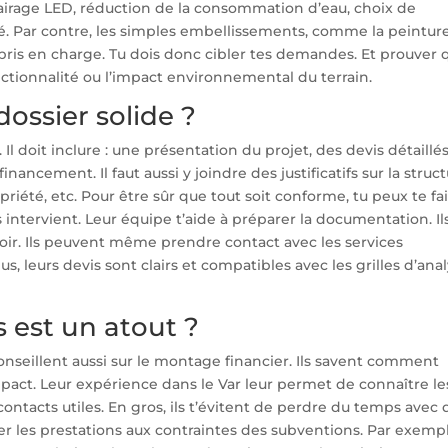
lairage LED, réduction de la consommation d’eau, choix de
sé. Par contre, les simples embellissements, comme la peintur
 pris en charge. Tu dois donc cibler tes demandes. Et prouver 
nctionnalité ou l’impact environnemental du terrain.
ssier solide ?
. Il doit inclure : une présentation du projet, des devis détaillé
inancement. Il faut aussi y joindre des justificatifs sur la struc
priété, etc. Pour être sûr que tout soit conforme, tu peux te fa
 intervient. Leur équipe t’aide à préparer la documentation. Il
voir. Ils peuvent même prendre contact avec les services
 leurs devis sont clairs et compatibles avec les grilles d’ana
 est un atout ?
conseillent aussi sur le montage financier. Ils savent comment
impact. Leur expérience dans le Var leur permet de connaître le
 contacts utiles. En gros, ils t’évitent de perdre du temps avec 
er les prestations aux contraintes des subventions. Par exempl