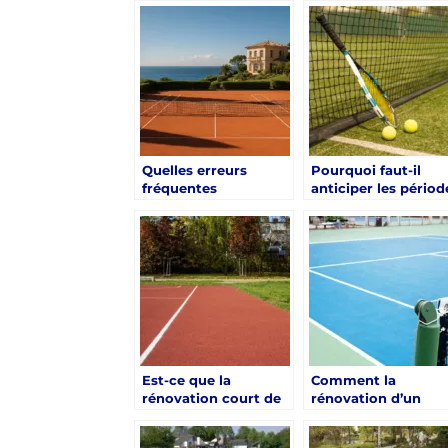
Quelles erreurs
Pourquoi faut-il
fréquentes
anticiper les périod
ralentissent une
touristiques pour
rénovation court de
une rénovation cou
tennis à Hyères ?
de tennis à Hyères 
Est-ce que la
Comment la
rénovation court de
rénovation d’un
tennis à Hyères doit
court de tennis à
être validée par un
Hyères peut-elle