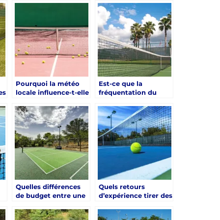
Pourquoi la météo
Est-ce que la
es
locale influence-t-elle
fréquentation du
fortement une
club baisse pendant
rt
rénovation court de
une rénovation court
?
tennis à Hyères ?
de tennis à Hyères ?
Quelles différences
Quels retours
de budget entre une
d’expérience tirer des
rénovation d’un
clubs ayant déjà
court de tennis à
réalisé une