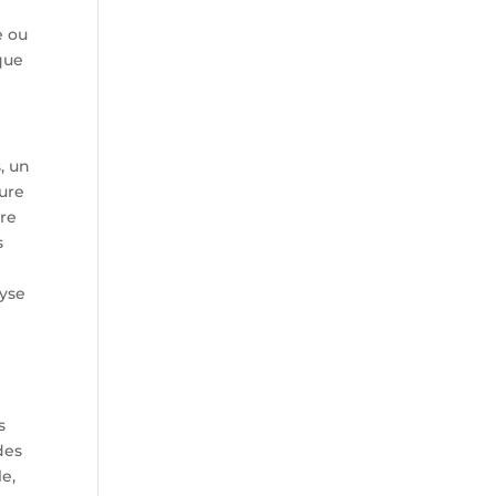
e ou
que
s, un
ture
ire
s
lyse
s
des
e,