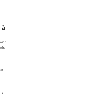
 à
ient
ois,
t
ne
la
t