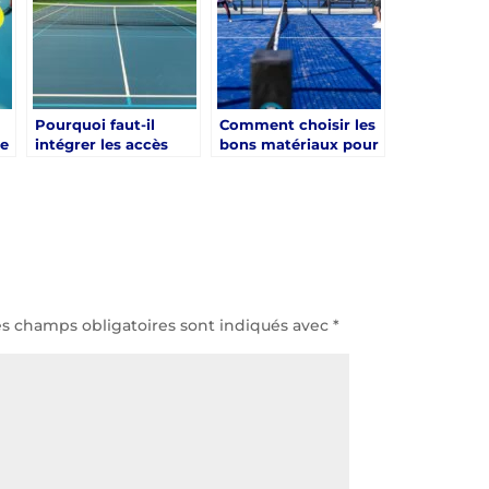
Hyères ?
n
Pourquoi faut-il
Comment choisir les
le
intégrer les accès
bons matériaux pour
ne
techniques dès la
une rénovation court
rénovation d’un
de tennis à Hyères ?
court de tennis à
Hyères ?
es champs obligatoires sont indiqués avec
*