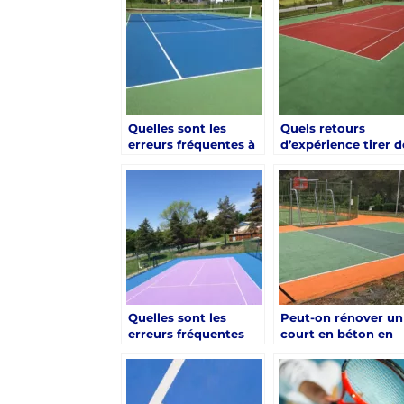
bureau de contrôle ?
intégrer des
matériaux recyclés
Quelles sont les
Quels retours
erreurs fréquentes à
d’expérience tirer d
éviter pendant la
clubs ayant déjà
rénovation d’un
réalisé une
court de tennis à
rénovation d’un
Hyères ?
court de tennis à
Hyères ?
Quelles sont les
Peut-on rénover un
erreurs fréquentes
court en béton en
lors d’une rénovation
gazon synthétique
d’un court de tennis
lors d’une rénovati
à Hyères ?
d’un court de tenni
à Hyères ?