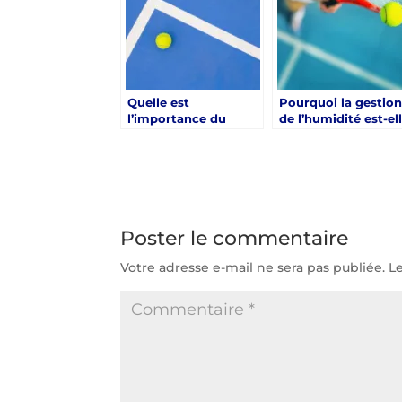
Quelle est
Pourquoi la gestio
l’importance du
de l’humidité est-el
drainage lors d’une
cruciale pendant u
rénovation d’un
rénovation d’un
court de tennis à
court de tennis à
Hyères ?
Hyères ?
Poster le commentaire
Votre adresse e-mail ne sera pas publiée.
L