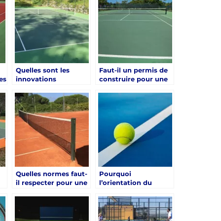
Hyères pour
rénovation d’un
 ?
particulier et pour
court de tennis à
mairie ?
Hyères ?
Quelles sont les
Faut-il un permis de
es
innovations
construire pour une
écologiques
rénovation d’un
possibles lors d’une
court de tennis à
rénovation d’un
Hyères en zone
court de tennis à
résidentielle ?
Hyères ?
Quelles normes faut-
Pourquoi
il respecter pour une
l’orientation du
rénovation d’un
terrain est-elle
on
court de tennis à
cruciale lors de la
s
Hyères conforme ?
rénovation d’un
court de tennis à