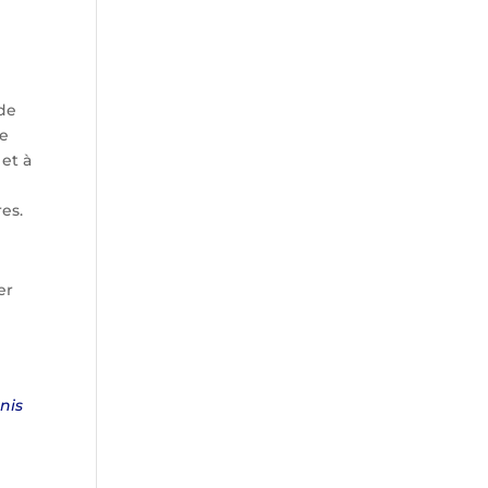
 de
ne
 et à
res.
er
nis