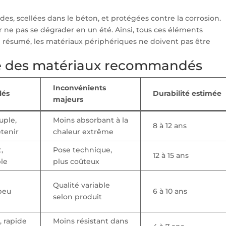
lides, scellées dans le béton, et protégées contre la corrosion.
our ne pas se dégrader en un été. Ainsi, tous ces éléments
En résumé, les matériaux périphériques ne doivent pas être
e des matériaux recommandés
Inconvénients
lés
Durabilité estimée
majeurs
uple,
Moins absorbant à la
8 à 12 ans
etenir
chaleur extrême
,
Pose technique,
12 à 15 ans
ble
plus coûteux
Qualité variable
peu
6 à 10 ans
selon produit
 rapide
Moins résistant dans