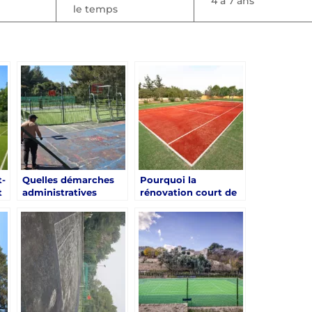
4 à 7 ans
le temps
t-
Quelles démarches
Pourquoi la
t
administratives
rénovation court de
précèdent une
tennis à Hyères peut-
?
rénovation court de
elle impacter la
tennis à Hyères ?
fréquentation du
club ?