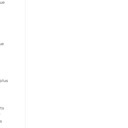
que
ue
plus
ts
r
es