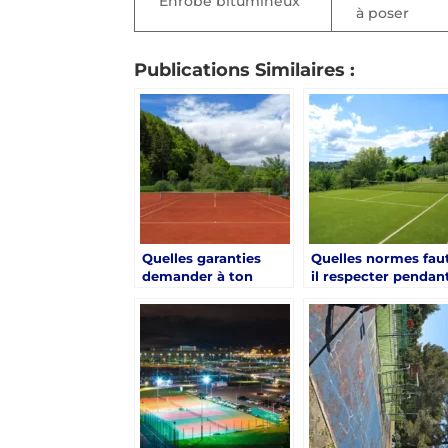
Enrobé bitumineux
à poser
Publications Similaires :
Quelles garanties
Quelles normes fau
demander à ton
il respecter pendan
prestataire pour une
la rénovation court
rénovation court de
de tennis à Hyères 
tennis à Hyères ?