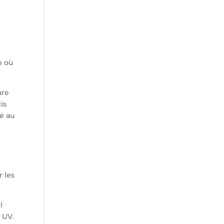
n où
ure
is
é au
r les
l
 UV.