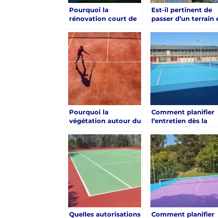
Pourquoi la
Est-il pertinent de
rénovation court de
passer d’un terrain 
tennis à Hyères est-
béton à un gazon
elle souvent
synthétique lors
indispensable après
d’une rénovation
10 ans ?
court de tennis à
Hyères ?
Pourquoi la
Comment planifier
végétation autour du
l’entretien dès la
terrain complique-t-
rénovation ?
elle la rénovation
d’un court de tennis
à Hyères ?
Quelles autorisations
Comment planifier