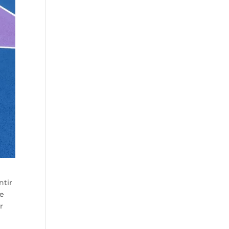
ntir
ge
r