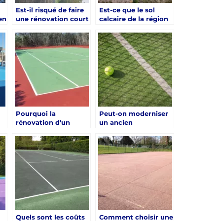
Est-il risqué de faire
Est-ce que le sol
en
une rénovation court
calcaire de la région
de tennis à Hyères en
complique la
plein été ?
rénovation d’un
court de tennis à
Hyères ?
Pourquoi la
Peut-on moderniser
rénovation d’un
un ancien
court de tennis à
revêtement lors
Hyères est-elle
d’une rénovation
essentielle pour
d’un court de tennis
garantir des
à Hyères ?
installations durables
?
Quels sont les coûts
Comment choisir une