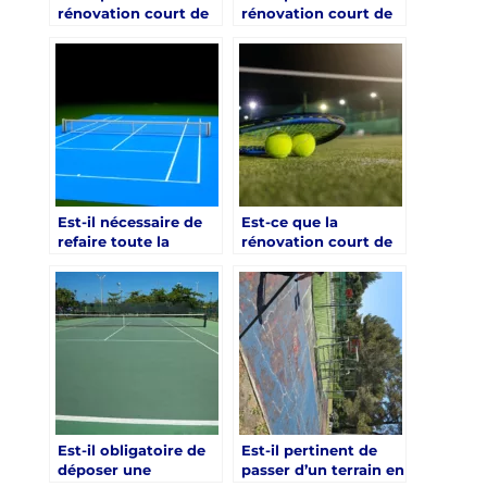
rénovation court de
rénovation court de
tennis à Hyères peut-
tennis à Hyères est-
elle impacter la
elle souvent
fréquentation du
indispensable après
club ?
10 ans ?
Est-il nécessaire de
Est-ce que la
refaire toute la
rénovation court de
fondation pour une
tennis à Hyères
rénovation court de
permet d’augmenter
tennis à Hyères ?
la valeur du bien ?
Est-il obligatoire de
Est-il pertinent de
déposer une
passer d’un terrain en