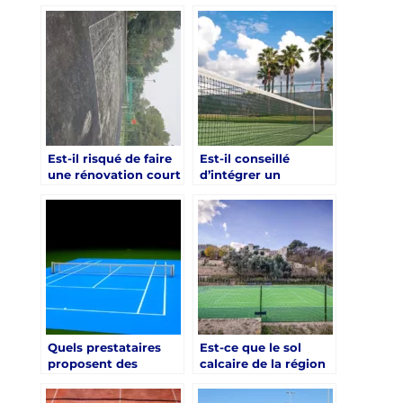
déclaration préalable
béton à un gazon
pour une rénovation
synthétique lors
court de tennis à
d’une rénovation
Hyères ?
court de tennis à
Hyères ?
Est-il risqué de faire
Est-il conseillé
une rénovation court
d’intégrer un
de tennis à Hyères en
éclairage LED
plein été ?
pendant une
rénovation d’un
court de tennis à
Hyères ?
Quels prestataires
Est-ce que le sol
proposent des
calcaire de la région
contrats d’entretien
complique la
après rénovation
rénovation d’un