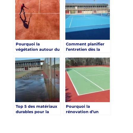
d’un court de tennis
court de tennis à
à Hyères ?
Hyères ?
Pourquoi la
Comment planifier
végétation autour du
l’entretien dès la
terrain complique-t-
rénovation ?
elle la rénovation
d’un court de tennis
à Hyères ?
Top 5 des matériaux
Pourquoi la
durables pour la
rénovation d’un
rénovation d’un
court de tennis à
court de tennis à
Hyères est-elle
Hyères
essentielle pour
garantir des