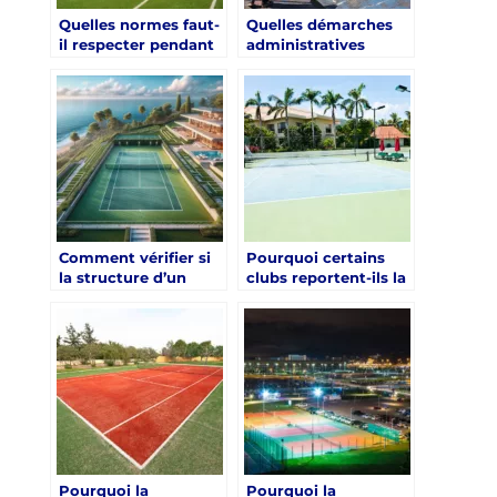
Quelles normes faut-
Quelles démarches
il respecter pendant
administratives
la rénovation court
précèdent une
de tennis à Hyères ?
rénovation court de
tennis à Hyères ?
Comment vérifier si
Pourquoi certains
la structure d’un
clubs reportent-ils la
ancien terrain
rénovation court de
supporte une
tennis à Hyères
rénovation court de
malgré des surfaces
tennis à Hyères ?
abîmées ?
Pourquoi la
Pourquoi la