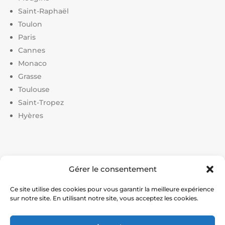
Saint-Raphaël
Toulon
Paris
Cannes
Monaco
Grasse
Toulouse
Saint-Tropez
Hyères
Liens utiles :
Gérer le consentement
Constructeur court de tennis
|
Construction court de
tennis
|
Prix construction terrain de tennis
|
Devis
Ce site utilise des cookies pour vous garantir la meilleure expérience
sur notre site. En utilisant notre site, vous acceptez les cookies.
construction terrain de pickleball
|
Prix construction
terrain de padel