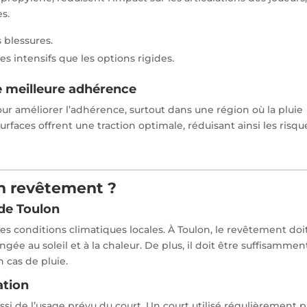
es.
 blessures.
es intensifs que les options rigides.
 meilleure adhérence
ur améliorer l’adhérence, surtout dans une région où la pluie
rfaces offrent une traction optimale, réduisant ainsi les risqu
n revêtement ?
de Toulon
 les conditions climatiques locales. À Toulon, le revêtement doi
ngée au soleil et à la chaleur. De plus, il doit être suffisammen
 cas de pluie.
ation
si de l’usage prévu du court. Un court utilisé régulièrement p