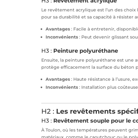
H3 :
Revêtement acrylique
Le revêtement acrylique est l’un des choix l
pour sa durabilité et sa capacité à résister 
Avantages
: Facile à entretenir, disponibl
Inconvénients
: Peut devenir glissant sous
H3 :
Peinture polyuréthane
Ensuite, la peinture polyuréthane est une aut
protège efficacement la surface du béton 
Avantages
: Haute résistance à l’usure, e
Inconvénients
: Installation plus coûteus
H2 :
Les revêtements spécif
H3 :
Revêtement souple pour le c
À Toulon, où les températures peuvent gri
matériaux, comme le caoutchouc ou le polypr