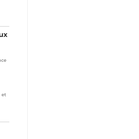
eux
nce
 et