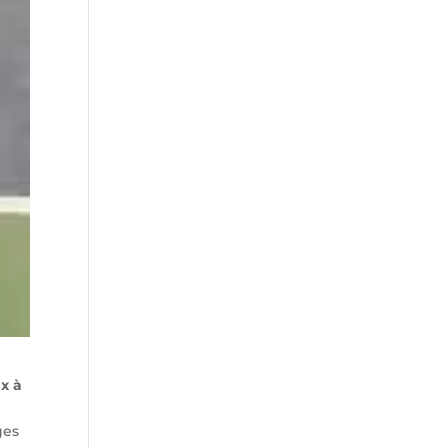
x à
ges