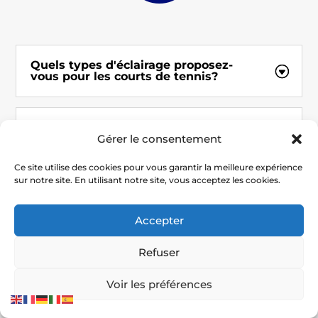
Quels types d'éclairage proposez-
vous pour les courts de tennis?
Offrez-vous des programmes de
Gérer le consentement
formation pour tous les niveaux de
jeu?
Ce site utilise des cookies pour vous garantir la meilleure expérience
sur notre site. En utilisant notre site, vous acceptez les cookies.
Comment garantissez-vous la
conformité et la certification des
Accepter
courts de tennis?
Refuser
Voir les préférences
En quoi consiste votre service
d'étude de faisabilité et de
conception sur mesure?