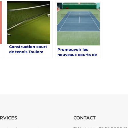
contribuer à
des Zones Protégées
l’entraînement des
à Toulon ?
joueurs ?
Construction court
Promouvoir les
de tennis Toulon:
nouveaux courts de
Quels défis
tennis à Toulon :
de
spécifiques à Toulon
Stratégies de
doivent être pris en
Marketing pour les
compte lors de la
Centres de Loisirs
planification de
tournois et
d’événements sur les
?
courts de tennis ?
RVICES
CONTACT