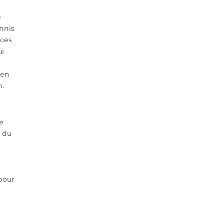
é
ennis
 ces
ui
 en
n.
re
e du
pour