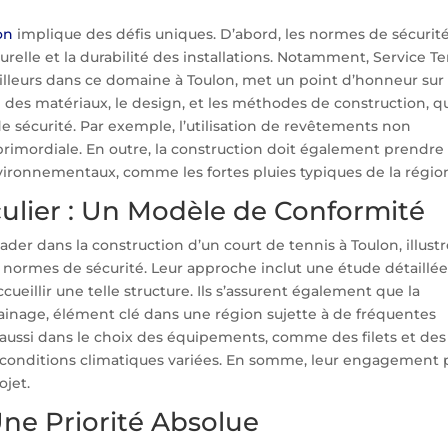
on
implique des défis uniques. D’abord, les normes de sécurit
turelle et la durabilité des installations. Notamment, Service T
illeurs dans ce domaine à Toulon, met un point d’honneur sur
 des matériaux, le design, et les méthodes de construction, q
de sécurité. Par exemple, l’utilisation de revêtements non
 primordiale. En outre, la construction doit également prendre
vironnementaux, comme les fortes pluies typiques de la régio
culier : Un Modèle de Conformité
eader dans la construction d’un court de tennis à Toulon, illust
 normes de sécurité. Leur approche inclut une étude détaillé
ccueillir une telle structure. Ils s’assurent également que la
ainage, élément clé dans une région sujette à de fréquentes
e aussi dans le choix des équipements, comme des filets et des
x conditions climatiques variées. En somme, leur engagement 
ojet.
Une Priorité Absolue