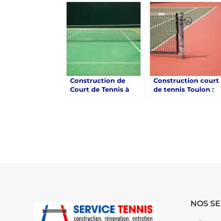
émergentes sur la
Tendances
construction de
Technologiques
courts de tennis à
Actuelles
Toulon ?
Construction de
Construction court
Court de Tennis à
de tennis Toulon :
Toulon : Intégration
Comment Service
des Installations pour
Tennis, spécialiste 
Personnes
la construction de
Handicapées
court de tennis à
Toulon, intègre-t-il
les dernières
tendances en
matière de design 
NOS SE