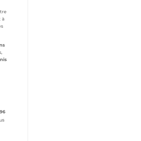
être
t à
es
ans
s,
nis
 96
us