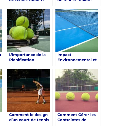
on
Service Tennis
Service Tennis
s
propose-t-il des
assure-t-il la
terrains de tennis
construction de
avec des abris pour
terrains de tennis
les joueurs ?
avec des sols
amortissant pour
réduire les risques de
blessures ?
n
L’Importance de la
Impact
Planification
Environnemental et
-
Budgétaire dans la
Rôle des Permis de
Construction d’un
Construire pour un
Court de Tennis à
Court de Tennis à
Toulon
Toulon
Comment le design
Comment Gérer les
d’un court de tennis
Contraintes de
à Toulon peut-il
Construction dans