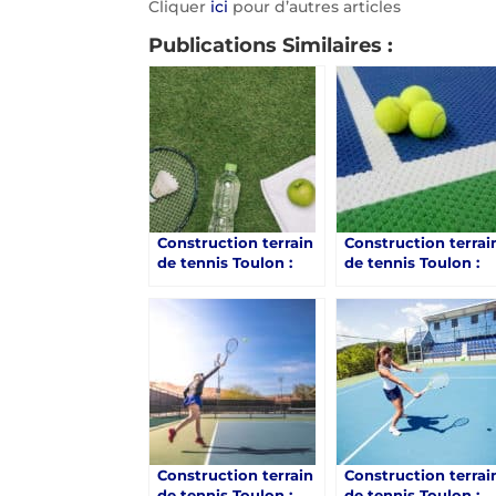
Cliquer
ici
pour d’autres articles
Publications Similaires :
Construction terrain
Construction terrai
de tennis Toulon :
de tennis Toulon :
Service Tennis et ses
Quels sont les
Terrains de Tennis
avantages des
avec Zones de Pique-
terrains de tennis e
nique
résine synthétique
proposés par Servi
Tennis ?
Construction terrain
Construction terrai
de tennis Toulon :
de tennis Toulon :