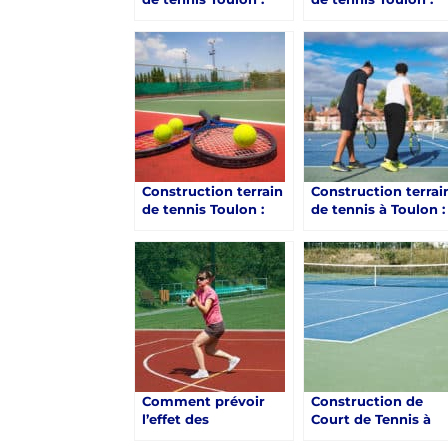
Peut-on obtenir des
Service Tennis et s
recommandations
engagement enver
sur l’aménagement
la qualité
paysager autour des
terrains de tennis
avec Service Tennis ?
Construction terrain
Construction terrai
de tennis Toulon :
de tennis à Toulon :
Conseils pour la
Service Tennis offre
Sélection
t-il des zones de
d’Équipements de
repos pour les
Tennis
joueurs ?
Comment prévoir
Construction de
l’effet des
Court de Tennis à
technologies
Toulon : Les