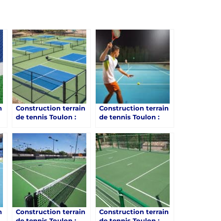
n
Construction terrain
Construction terrain
de tennis Toulon :
de tennis Toulon :
Service Tennis peut-il
Service Tennis, une
concevoir des
référence pour des
n
terrains de tennis
installations
avec des systèmes de
innovantes avec
ce
refroidissement pour
sonorisation
les jours chauds ?
n
Construction terrain
Construction terrain
de tennis Toulon :
de tennis Toulon :