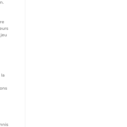
n.
tre
ueurs
 jeu
 la
ions
ennis