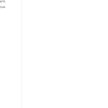
ant.
ous.