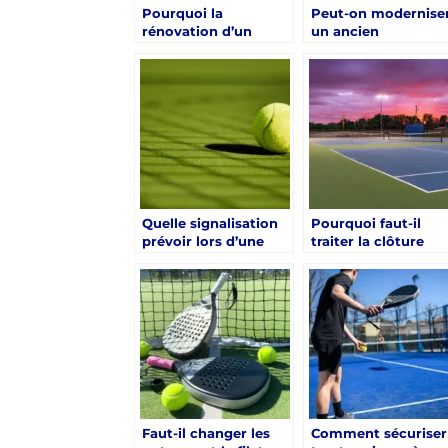
Pourquoi la
Peut-on modernise
rénovation d’un
un ancien
court de tennis à
revêtement lors
Hyères est-elle
d’une rénovation
essentielle pour
d’un court de tenni
garantir des
à Hyères ?
installations durables
?
Quelle signalisation
Pourquoi faut-il
prévoir lors d’une
traiter la clôture
rénovation d’un
comme un élément
court de tennis à
clé lors d’une
Hyères ?
rénovation d’un
court de tennis à
Hyères ?
Faut-il changer les
Comment sécuriser