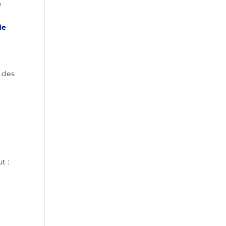
e
de
r des
t :