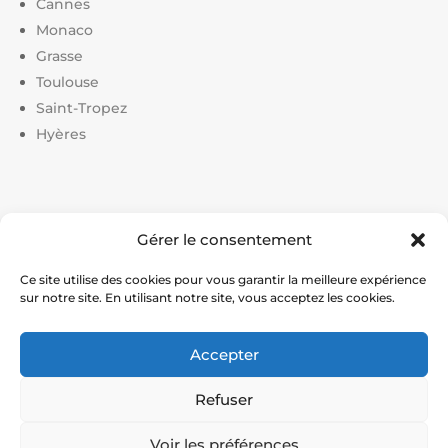
Cannes
Monaco
Grasse
Toulouse
Saint-Tropez
Hyères
Liens utiles :
Gérer le consentement
Constructeur court de tennis
|
Construction court de
tennis
|
Prix construction terrain de tennis
|
Devis
Ce site utilise des cookies pour vous garantir la meilleure expérience
sur notre site. En utilisant notre site, vous acceptez les cookies.
construction terrain de pickleball
|
Prix construction
terrain de padel
Accepter
© Service Tennis – Expert en construction et rénovation
Refuser
de courts de tennis en France
Voir les préférences