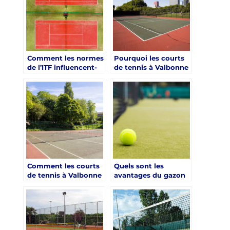
Comment les normes
Pourquoi les courts
de l’ITF influencent-
de tennis à Valbonne
elles la construction
devraient offrir des
de courts de tennis ?
programmes de
formation pour tous
les niveaux ?
Comment les courts
Quels sont les
de tennis à Valbonne
avantages du gazon
peuvent-ils être
synthétique par
conçus pour être
rapport au gazon
polyvalents ?
naturel pour un
court de tennis ?