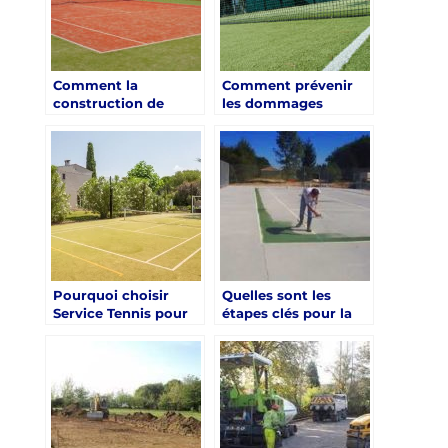
Comment la
Comment prévenir
construction de
les dommages
courts de tennis en
causés par les
résine à Nice peut-
intempéries sur un
elle être optimisée
court de tennis en
pour une utilisation
gazon synthétique à
toute l’année?
Nice construit par
Service Tennis
Pourquoi choisir
Quelles sont les
Service Tennis pour
étapes clés pour la
un design unique et
construction d’un
personnalisé de votre
court de tennis à
court de tennis à
Nice ?
Cannes ?