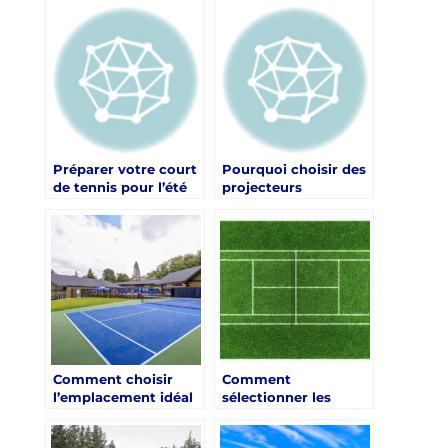
tennis ?
en dur
Préparer votre court
Pourquoi choisir des
de tennis pour l’été
projecteurs
rétractables ?
Comment choisir
Comment
l’emplacement idéal
sélectionner les
pour un court de
meilleurs matériaux
tennis à Juan-les-
pour votre court de