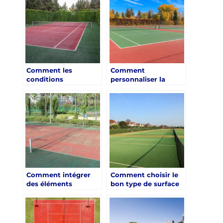
Pins ?
tennis ?
Comment les
Comment
conditions
personnaliser la
climatiques de Juan-
conception de votre
les-Pins influencent-
court de tennis ?
elles la construction
d’un court de tennis
?
Comment intégrer
Comment choisir le
des éléments
bon type de surface
écologiques dans la
pour votre court de
construction d’un
tennis ?
court de tennis ?