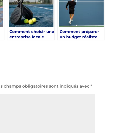
Comment choisir une
Comment préparer
entreprise locale
un budget réaliste
t
pour une rénovation
pour une rénovation
?
court de tennis à
court de tennis à
Hyères ?
Hyères ?
es champs obligatoires sont indiqués avec
*