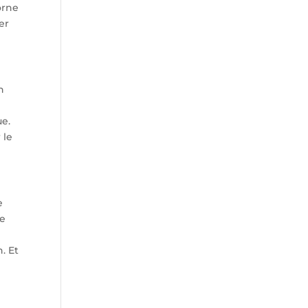
orne
er
n
ue.
 le
e
re
. Et