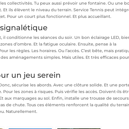
u les collectivités. Tu peux aussi prévoir une fontaine. Ou une b
. Et ils élèvent le niveau du terrain. Service Tennis peut intégr
. Pour un court plus fonctionnel. Et plus accueillant.
a signalétique
t, il conditionne les séances du soir. Un bon éclairage LED, bie
es zones d’ombre. Et la fatigue oculaire. Ensuite, pense à la
our les règles. Les horaires. Ou l’accès. C’est bête, mais pratiq
nt des aménagements simples. Mais utiles. Et très efficaces pour
our un jeu serein
 Donc, sécurise les abords. Avec une clôture solide. Et une port
e. Pour les zones à risques. Puis vérifie les accès. Doivent-ils êt
Et aux marquages au sol. Enfin, installe une trousse de secours
as de chute. Tous ces éléments renforcent la qualité du terrain
jeu. Naturellement.