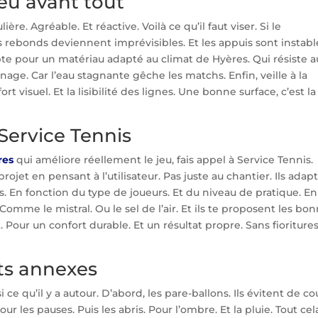
jeu avant tout
re. Agréable. Et réactive. Voilà ce qu’il faut viser. Si le
 rebonds deviennent imprévisibles. Et les appuis sont instabl
opte pour un matériau adapté au climat de Hyères. Qui résiste a
ainage. Car l’eau stagnante gêche les matchs. Enfin, veille à la
 visuel. Et la lisibilité des lignes. Une bonne surface, c’est la
 Service Tennis
res
qui améliore réellement le jeu, fais appel à Service Tennis.
ojet en pensant à l’utilisateur. Pas juste au chantier. Ils adap
ons. En fonction du type de joueurs. Et du niveau de pratique. En
. Comme le mistral. Ou le sel de l’air. Et ils te proposent les bo
t. Pour un confort durable. Et un résultat propre. Sans fioritures
ts annexes
i ce qu’il y a autour. D’abord, les pare-ballons. Ils évitent de co
ur les pauses. Puis les abris. Pour l’ombre. Et la pluie. Tout cel