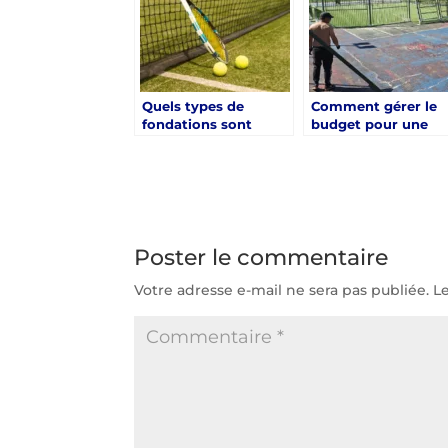
Quels types de
Comment gérer le
fondations sont
budget pour une
nécessaires pour la
rénovation de cour
rénovation d’un
de tennis à Hyères 
court de tennis à
Hyères ?
Poster le commentaire
Votre adresse e-mail ne sera pas publiée.
L