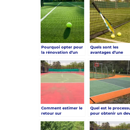
Pourquoi opter pour
Quels sont les
la rénovation d’un
avantages d’une
court de tennis à
rénovation de cour
Hyères plutôt que de
de tennis à Hyères 
construire un
nouveau terrain ?
Comment estimer le
Quel est le process
retour sur
pour obtenir un dev
investissement d’une
pour la rénovation
rénovation d’un
d’un court de tenni
court de tennis à
à Hyères ?