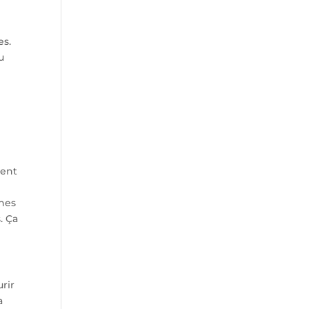
es.
u
tent
nnes
. Ça
urir
a