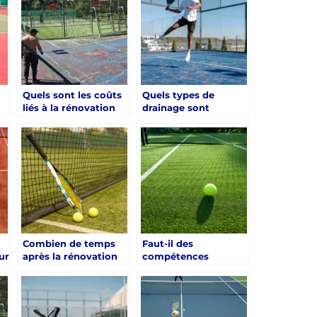
Hyères ?
Quels sont les coûts
Quels types de
liés à la rénovation
drainage sont
e
d’un court de tennis
nécessaires pour la
e
à Hyères selon le
rénovation d’un
type de revêtement ?
court de tennis à
Hyères ?
Combien de temps
Faut-il des
ur
après la rénovation
compétences
d’un court de tennis
spécifiques pour
t
à Hyères puis-je
rénover un court de
?
commencer à
tennis à Hyères ?
l’utiliser ?