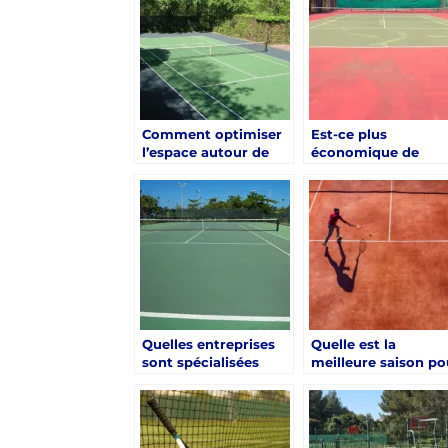
Hyères ?
Comment optimiser
Est-ce plus
l’espace autour de
économique de
votre court de tennis
rénover un court d
rénové à Hyères ?
tennis à Hyères qu
d’en construire un
nouveau ?
Quelles entreprises
Quelle est la
sont spécialisées
meilleure saison po
dans la rénovation de
entreprendre une
courts de tennis à
rénovation de cour
Hyères ?
de tennis à Hyères 