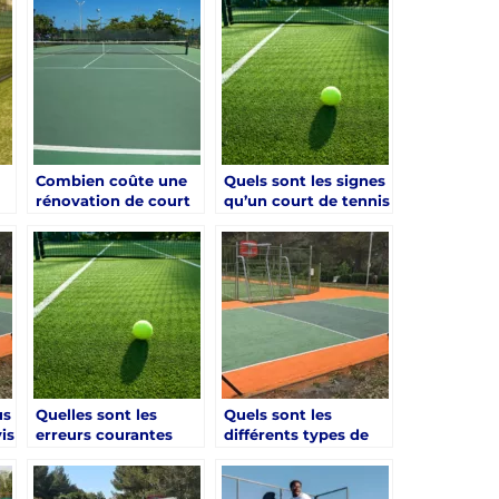
Combien coûte une
Quels sont les signes
rénovation de court
qu’un court de tennis
t
de tennis à Hyères ?
à Hyères est prêt
?
pour une rénovation
?
us
Quelles sont les
Quels sont les
is
erreurs courantes
différents types de
lors de la rénovation
revêtements pour la
s
de courts de tennis à
rénovation d’un
Hyères ?
court de tennis à