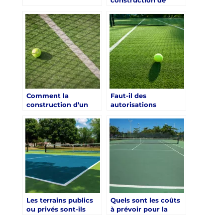
Terrain de Tennis à
Terrains de Tennis à
Toulon dans le Var à
Toulon dans le Var
la Réadaptation des
pour les Cliniques de
Patients en Cliniques
Réhabilitation
de Réhabilitation
Comment la
Faut-il des
construction d’un
autorisations
terrain de tennis en
spécifiques pour la
gazon synthétique
construction d’un
peut-elle améliorer
terrain de tennis en
l’expérience des
gazon synthétique à
joueurs à Toulon ?
Toulon ?
Les terrains publics
Quels sont les coûts
ou privés sont-ils
à prévoir pour la
préférés pour la
construction d’un