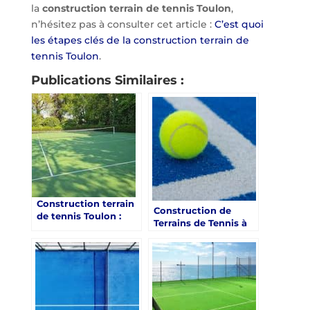
la
construction terrain de tennis Toulon
,
n’hésitez pas à consulter cet article :
C’est quoi
les étapes clés de la construction terrain de
tennis Toulon
.
Publications Similaires :
Construction terrain
Construction de
de tennis Toulon :
Terrains de Tennis à
Quels sont les
Toulon dans le Var :
critères de choix des
Intégration de
emplacements pour
Bornes de Recharge
la construction de
pour l’Équipement
terrains de tennis
Électrique des
avec Service Tennis ?
Académies de Tennis