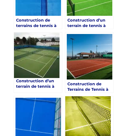
Construction de
Construction d’un
terrains de tennis à
terrain de tennis à
toulon : Les
Toulon: Les options
avantages des
de recyclage pour les
revêtements
matériaux de
résistants aux UV
construction des
pour les académies
terrains de tennis
de tennis
pour les académies
Construction d’un
Construction de
terrain de tennis à
Terrains de Tennis à
Toulon: Les clés de
Toulon dans le Var :
conception des
Assurer la Facilité
zones de repos pour
d’Entretien pour les
les joueurs et les
Académies de Tennis
spectateurs sur les
terrains de Tennis à
Toulon