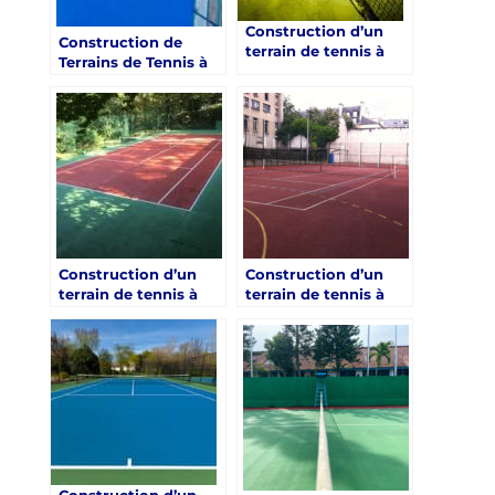
Construction d’un
Construction de
terrain de tennis à
Terrains de Tennis à
Toulon: Les
Toulon dans le Var :
avantages des
Intégration de
revêtements de
Systèmes Innovants
surface écologiques
de Gestion des
dans la construction
Déchets
de terrains de Tennis
pour les académies
Construction d’un
Construction d’un
terrain de tennis à
terrain de tennis à
Toulon: Un nouvel
Toulon: Encourager
élan pour les centres
l’utilisation du terrain
de retraite sportive
de tennis à Toulon
pour les centres de
retraite sportive
Construction d’un