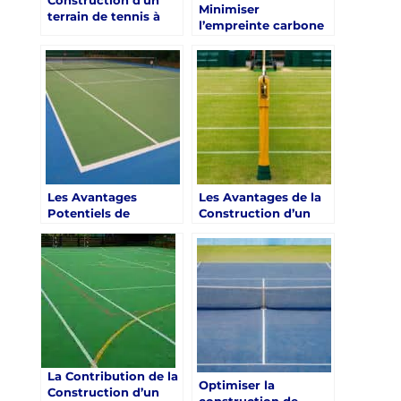
Minimiser
terrain de tennis à
l’empreinte carbone
Toulon pour les
dans la construction
centres de retraite
d’un terrain de tennis
sportive: Sécurité
à Toulon
renforcée pour la
construction de
terrains de tennis
Les Avantages
Les Avantages de la
Potentiels de
Construction d’un
Réduction des Coûts
Terrain de Tennis à
Médicaux Liés à la
Toulon dans le Var
Construction de
pour les Cliniques de
Terrains de Tennis à
Réhabilitation
Toulon dans le Var
La Contribution de la
Optimiser la
Construction d’un
construction de