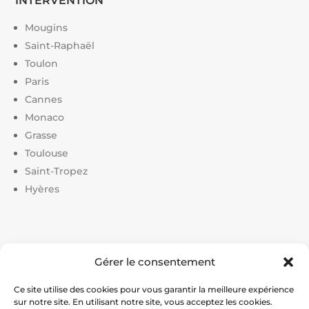
INTERVENTION
Mougins
Saint-Raphaël
Toulon
Paris
Cannes
Monaco
Grasse
Toulouse
Saint-Tropez
Hyères
Liens utiles :
Gérer le consentement
Constructeur court de tennis
|
Construction court de
tennis
|
Prix construction terrain de tennis
|
Devis
Ce site utilise des cookies pour vous garantir la meilleure expérience
sur notre site. En utilisant notre site, vous acceptez les cookies.
construction terrain de pickleball
|
Prix construction