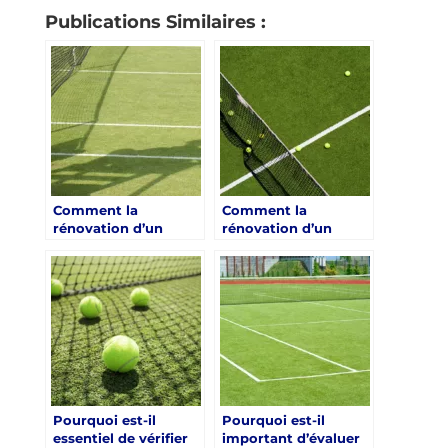
Publications Similaires :
Comment la
Comment la
rénovation d’un
rénovation d’un
terrain de tennis en
terrain de tennis en
gazon synthétique à
gazon synthétique à
Lyon peut-elle
Lyon peut-elle
affecter le
influencer la gestion
microclimat local ?
des eaux pluviales ?
Pourquoi est-il
Pourquoi est-il
essentiel de vérifier
important d’évaluer