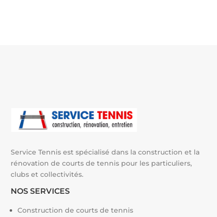
t
e
r
n
a
t
i
v
e
:
Service Tennis est spécialisé dans la construction et la
rénovation de courts de tennis pour les particuliers,
clubs et collectivités.
NOS SERVICES
Construction de courts de tennis