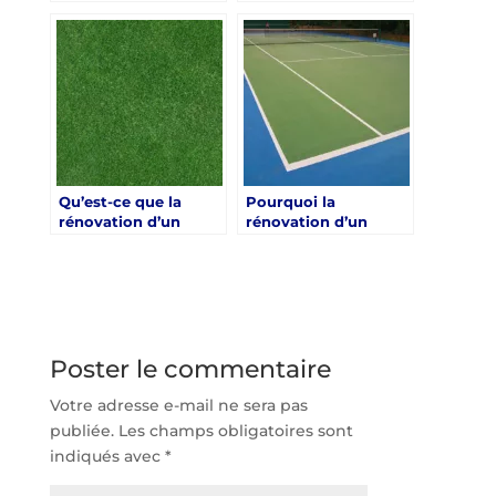
les impacts sur la
la durabilité des
biodiversité locale
matériaux avant de
lors de la rénovation
commencer la
d’un terrain de tennis
rénovation d’un
en gazon synthétique
terrain de tennis en
à Lyon ?
gazon synthétique à
Lyon ?
Qu’est-ce que la
Pourquoi la
rénovation d’un
rénovation d’un
terrain de tennis en
terrain de tennis en
gazon synthétique à
gazon synthétique à
Lyon apporte en
Lyon est-elle une
termes
solution écologique
d’amélioration du
et durable ?
confort des joueurs ?
Poster le commentaire
Votre adresse e-mail ne sera pas
publiée.
Les champs obligatoires sont
indiqués avec
*