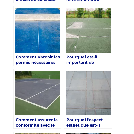
un expert en
terrain de tennis en
rénovation sportive
béton poreux à Paris
pour un projet à
peut-elle augmenter
Paris ?
la valeur d’une
propriété ?
Comment obtenir les
Pourquoi est-il
permis nécessaires
important de
pour la rénovation
considérer les
d’un terrain de tennis
normes
en béton poreux à
environnementales
Paris ?
lors de la rénovation
d’un terrain de tennis
en béton poreux à
Paris ?
Comment assurer la
Pourquoi l’aspect
conformité avec le
esthétique est-il
plan local
important dans la