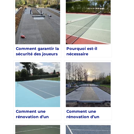
d’urbanisme lors de
rénovation d’un
la rénovation d’un
terrain de tennis en
terrain de tennis en
béton poreux à Paris
béton poreux à Paris
?
?
Comment garantir la
Pourquoi est-il
sécurité des joueurs
nécessaire
après une rénovation
d’impliquer des
d’un terrain de tennis
experts pour la
en béton poreux à
rénovation d’un
Paris ?
terrain de tennis en
béton poreux à Paris
?
Comment une
Comment une
rénovation d’un
rénovation d’un
terrain de tennis en
terrain de tennis en
béton poreux à Paris
béton poreux à Paris
peut-elle contribuer
peut-elle contribuer