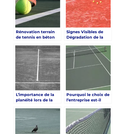
Rénovation terrain
Signes Visibles de
de tennis en béton
Dégradation de la
poreux à Paris :
Surface du Terrain
Comment choisir les
matériaux adaptés
L’importance de la
Pourquoi le choix de
planéité lors de la
l’entreprise est-il
rénovation d’un
crucial pour la
terrain de tennis en
rénovation d’un
béton poreux à Paris
terrain de tennis en
béton poreux à Paris
?