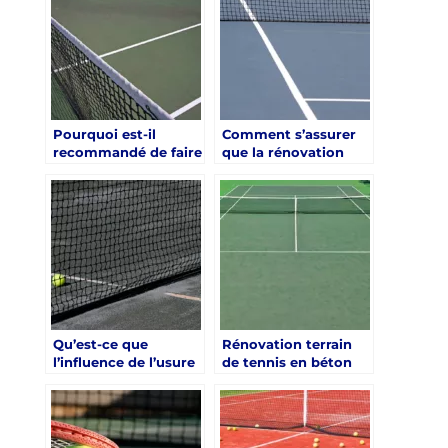
à la réduction des
à la réduction des
coûts d’entretien ?
coûts d’entretien ?
Pourquoi est-il
Comment s’assurer
recommandé de faire
que la rénovation
appel à des experts
d’un terrain de tennis
pour la rénovation
en béton poreux à
d’un terrain de tennis
Paris respecte les
en béton poreux à
normes en vigueur ?
Paris ?
Qu’est-ce que
Rénovation terrain
l’influence de l’usure
de tennis en béton
sur la nécessité de
poreux à Paris :
rénover un terrain de
Quelles sont les
tennis en béton
étapes post-
poreux à Paris ?
rénovation ?