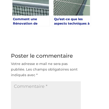
Comment une
Qu’est-ce que les
Rénovation de
aspects techniques à
Terrain de Tennis en
considérer lors de la
Béton Poreux à Paris
rénovation d’un
Peut-elle Améliorer
terrain de tennis en
la Performance des
béton poreux à Paris
Joueurs ?
?
Poster le commentaire
Votre adresse e-mail ne sera pas
publiée.
Les champs obligatoires sont
indiqués avec
*