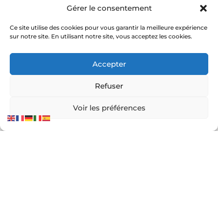
Gérer le consentement
Paris
Cannes
Ce site utilise des cookies pour vous garantir la meilleure expérience
Monaco
sur notre site. En utilisant notre site, vous acceptez les cookies.
Grasse
Toulouse
Accepter
Saint-Tropez
Hyères
Refuser
Voir les préférences
Liens utiles :
Constructeur court de tennis
|
Construction court de
tennis
|
Prix construction terrain de tennis
|
Devis
construction terrain de pickleball
|
Prix construction
terrain de padel
© Service Tennis – Expert en construction et rénovation
de courts de tennis en France