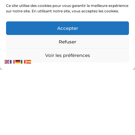
Monaco
Ce site utilise des cookies pour vous garantir la meilleure expérience
Grasse
sur notre site. En utilisant notre site, vous acceptez les cookies.
Toulouse
Saint-Tropez
Accepter
Hyères
Refuser
Voir les préférences
Liens utiles :
Constructeur court de tennis
|
Construction court de
tennis
|
Prix construction terrain de tennis
|
Devis
construction terrain de pickleball
|
Prix construction
terrain de padel
© Service Tennis – Expert en construction et rénovation
de courts de tennis en France