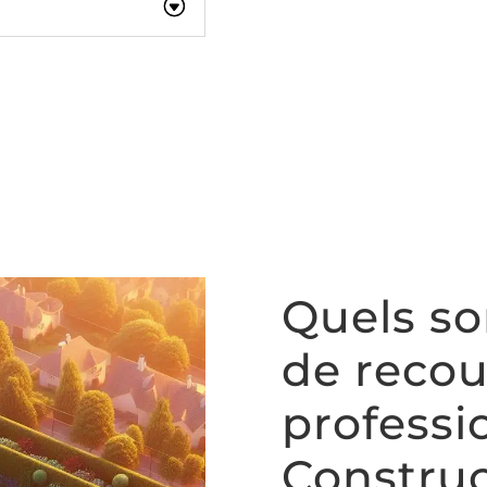
Quels so
de recou
professi
Construc