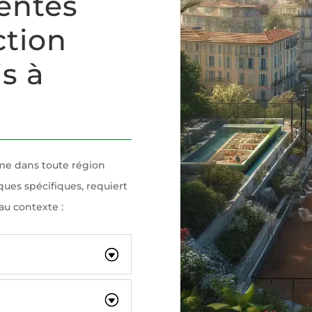
rentes
ction
s à
me dans toute région
ues spécifiques, requiert
au contexte :