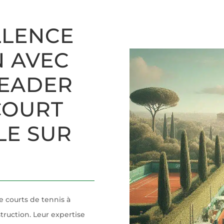
LLENCE
 AVEC
LEADER
COURT
LE SUR
e courts de tennis à
truction. Leur expertise