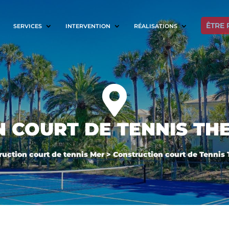
ÊTRE 
SERVICES
INTERVENTION
RÉALISATIONS

 COURT DE TENNIS TH
ruction court de tennis Mer
>
Construction court de Tennis