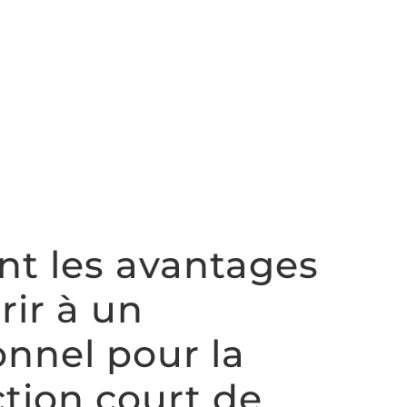
nt les avantages
rir à un
onnel pour la
tion court de