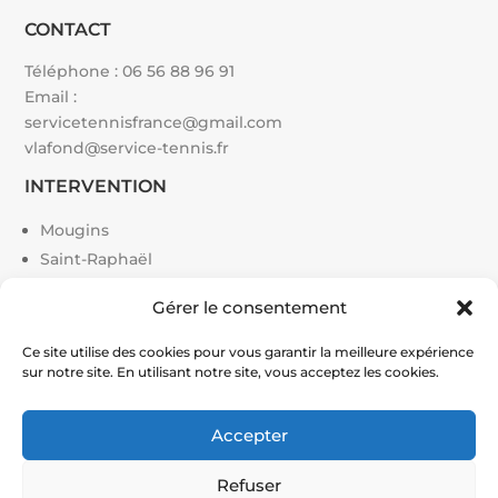
CONTACT
Téléphone :
06 56 88 96 91
Email :
servicetennisfrance@gmail.com
vlafond@service-tennis.fr
INTERVENTION
Mougins
Saint-Raphaël
Toulon
Gérer le consentement
Paris
Cannes
Ce site utilise des cookies pour vous garantir la meilleure expérience
sur notre site. En utilisant notre site, vous acceptez les cookies.
Monaco
Grasse
Toulouse
Accepter
Saint-Tropez
Refuser
Hyères