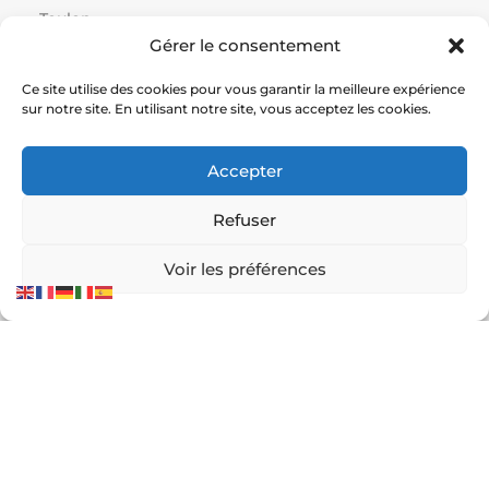
Toulon
Gérer le consentement
Paris
Cannes
Ce site utilise des cookies pour vous garantir la meilleure expérience
Monaco
sur notre site. En utilisant notre site, vous acceptez les cookies.
Grasse
Toulouse
Accepter
Saint-Tropez
Hyères
Refuser
Voir les préférences
Liens utiles :
Constructeur court de tennis
|
Construction court de
tennis
|
Prix construction terrain de tennis
|
Devis
construction terrain de pickleball
|
Prix construction
terrain de padel
© Service Tennis – Expert en construction et rénovation