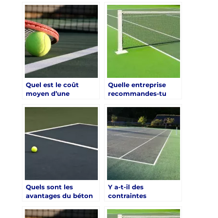
court de tennis en
un court de tennis ?
béton poreux à Saint-
Raphaël ?
Quel est le coût
Quelle entreprise
moyen d’une
recommandes-tu
construction de
pour la construction
court de tennis en
d’un court de tennis
béton poreux à Saint-
en béton poreux à
Raphaël ?
Saint-Raphaël ?
Quels sont les
Y a-t-il des
avantages du béton
contraintes
poreux pour un court
réglementaires
de tennis à Saint-
spécifiques à Saint-