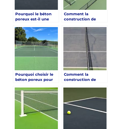
Pourquoi le béton
Comment la
poreux est-il une
construction de
option durable pour
court de tennis en
la construction de
béton poreux à Saint-
courts de tennis à
Raphaël peut-elle
Saint-Raphaël ?
améliorer la
jouabilité par rapport
à d’autres surfaces ?
Pourquoi choisir le
Comment la
béton poreux pour
construction de
votre court de tennis
courts de tennis en
à Saint-Raphaël ?
béton poreux à Saint-
Raphaël affecte-t-elle
la maintenance à
long terme ?