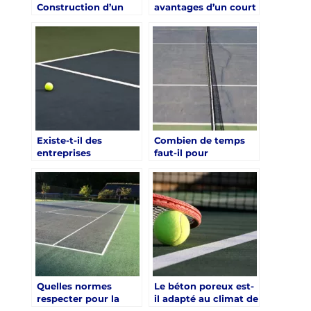
Construction d’un
avantages d’un court
Court de Tennis en
de tennis en béton
Béton Poreux à
poreux à Saint-
Saint-Raphaël
Raphaël ?
Existe-t-il des
Combien de temps
entreprises
faut-il pour
spécialisées dans la
construire un court
construction de
de tennis en béton
courts en béton
poreux à Saint-
poreux à Saint-
Raphaël ?
Raphaël ?
Quelles normes
Le béton poreux est-
respecter pour la
il adapté au climat de
construction d’un
Saint-Raphaël pour