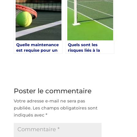
Raphaël ?
Raphaël pour la
construction de
courts de tennis en
béton poreux ?
Quelle maintenance
Quels sont les
est requise pour un
risques liés à la
court de tennis en
construction d’un
béton poreux à Saint-
court de tennis en
Raphaël ?
béton poreux à Saint-
Raphaël ?
Poster le commentaire
Votre adresse e-mail ne sera pas
publiée.
Les champs obligatoires sont
indiqués avec
*