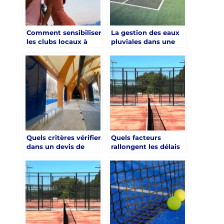
Comment sensibiliser
La gestion des eaux
les clubs locaux à
pluviales dans une
l’accessibilité des
construction court
nouveaux courts ?
de tennis Paris
Quels critères vérifier
Quels facteurs
dans un devis de
rallongent les délais
construction terrain
d’une construction
Paris ?
terrain Paris ?