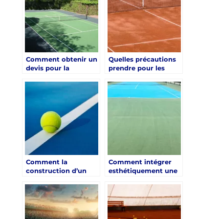
devraient-ils
proposer des leçons
de tennis en groupe
pour les clients
débutants ?
Comment obtenir un
Quelles précautions
devis pour la
prendre pour les
construction d’un
personnes à mobilité
court de tennis à
réduite lors de la
Nice ?
construction d’un
court de tennis à
Chartres pour les
centres de
rééducation ?
Comment la
Comment intégrer
construction d’un
esthétiquement une
court de tennis à
construction court
Dijon pour les
de tennis à Chartres
centres de remise en
dans une résidence
forme et bien-être
moderne ?
peut répondre aux