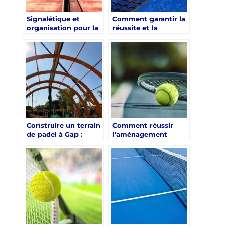
Signalétique et
Comment garantir la
organisation pour la
réussite et la
construction padel
durabilité d’un court
Saint Denis
de tennis à Hyères ?
Construire un terrain
Comment réussir
de padel à Gap :
l’aménagement
exigences
paysager autour
techniques, choix
d’une construction
stratégiques et
court de tennis
performance durable
nimes ?