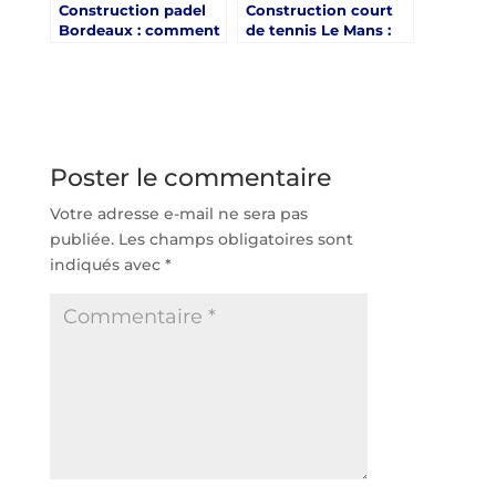
Construction padel
Construction court
Bordeaux : comment
de tennis Le Mans :
anticiper l’entretien
comment intégrer le
et la maintenance
projet dans une
des terrains ?
logique de tourisme
sportif ?
Poster le commentaire
Votre adresse e-mail ne sera pas
publiée.
Les champs obligatoires sont
indiqués avec
*