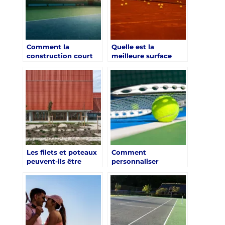
besoins des sportifs
débutants ?
Comment la
Quelle est la
construction court
meilleure surface
de tennis à Angers
écoresponsable pour
peut-elle renforcer
une construction
l’attractivité d’une
courts de tennis
résidence étudiante
Angers ?
avec services ?
Les filets et poteaux
Comment
peuvent-ils être
personnaliser
personnalisés dans
l’expérience tennis
un hôtel lyonnais ?
pour les clients d’un
hôtel à Lyon ?