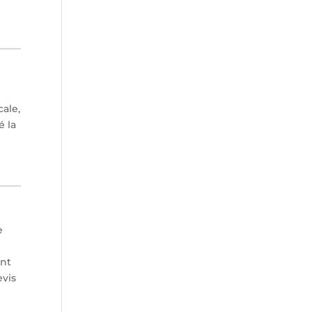
cale,
é la
e
t
ant
evis