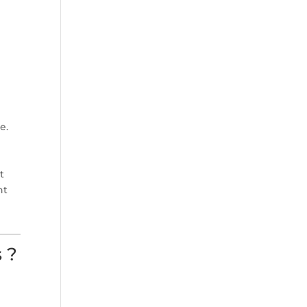
e.
t
nt
 ?
a