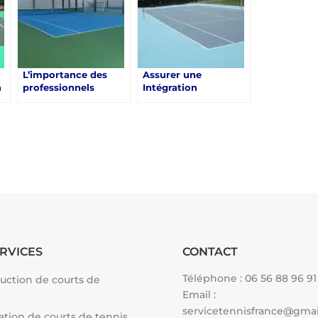
L’importance des
Assurer une
a
professionnels
Intégration
expérimentés pour la
Harmonieuse de la
Construction d’un
Construction d’un
Court de tennis en
Court de Tennis en
Béton Poreux à
Béton Poreux à
Saint-Raphaël
Saint-Raphaël
RVICES
CONTACT
Téléphone :
06 56 88 96 91
uction de courts de
Email :
servicetennisfrance@gma
tion de courts de tennis