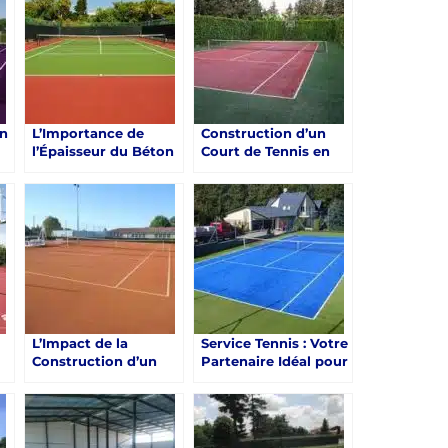
Saint-Raphaël
Meilleures Pratiques
un
L’Importance de
Construction d’un
l’Épaisseur du Béton
Court de Tennis en
dans la Construction
Béton Poreux à
Court tennis Béton
Saint-Raphaël et Un
Poreux à Saint-
Défi de Drainage
Raphaël
L’Impact de la
Service Tennis : Votre
Construction d’un
Partenaire Idéal pour
Court de Tennis en
la Construction d’un
Béton Poreux à
Court de Tennis en
Saint-Raphaël
Béton Poreux à
Saint-Raphaël