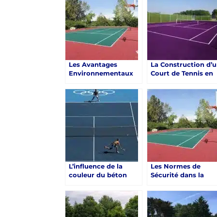
Saint-Raphaël
Les Avantages
La Construction d’
Environnementaux
Court de Tennis en
de Choisir le Béton
Béton Poreux à
Poreux pour la
Saint-Raphaël: Une
Construction d’un
Révolution du Jeu
Court de Tennis à
Saint-Raphaël
L’influence de la
Les Normes de
couleur du béton
Sécurité dans la
poreux sur la
Construction d’un
température de
Court de Tennis en
surface de
Béton Poreux à
construction d’un
Saint-Raphaël