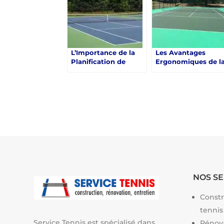
court de tennis à
Saint-Raphaël
L’Importance de la
Les Avantages
Planification de
Ergonomiques de l
l’Éclairage pour la
construction d’un
Construction d’un
Court de Tennis en
Court de Tennis en
Béton Poreux à
Béton Poreux à
Saint-Raphaël
Saint-Raphaël
NOS SE
Constr
tennis
Service Tennis est spécialisé dans
Rénova