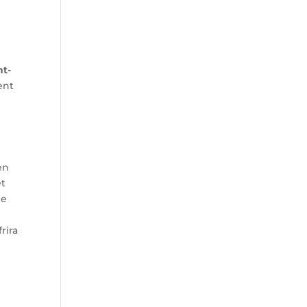
nt-
ent
en
et
de
rira