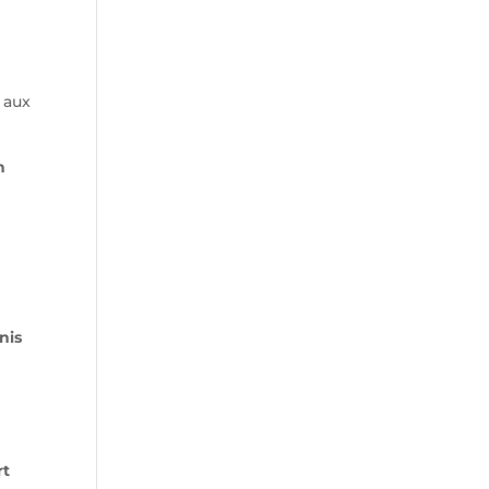
 aux
n
nis
rt