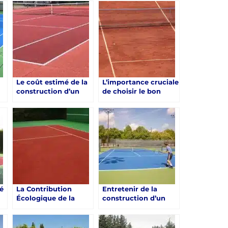
Le coût estimé de la
L’importance cruciale
construction d’un
de choisir le bon
court de tennis en
entrepreneur pour la
béton poreux à Saint-
construction d’un
Raphaël
court de tennis en
béton poreux à Saint-
Raphaël
té
La Contribution
Entretenir de la
Écologique de la
construction d’un
s
Construction d’un
Court de Tennis en
Court de Tennis en
Béton Poreux à
Béton Poreux à
Saint-Raphaël et Les