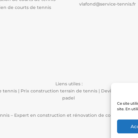
vlafond@service-tennis.fr
ien de courts de tennis
Liens utiles :
e tennis
|
Prix construction terrain de tennis
|
Devis constructi
padel
Ce site uti
site. En uti
ennis – Expert en construction et rénovation de courts de tenn
Ac