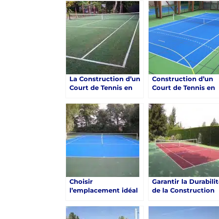
La Construction d’un
Construction d’un
Court de Tennis en
Court de Tennis en
Béton Poreux à
Béton Poreux à
Saint-Raphaël Un
Saint-Raphaël: Un
Projet Optimisé
Projet d’Excellence
Choisir
Garantir la Durabili
l’emplacement idéal
de la Construction
pour la construction
d’un Court de Tenni
d’un court de tennis
en Béton Poreux à
en béton poreux à
Saint-Raphaël