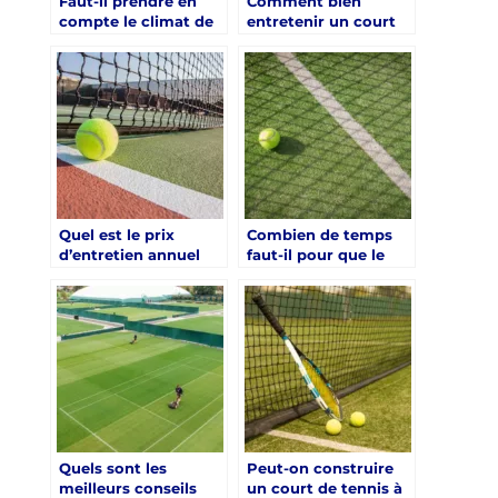
Faut-il prendre en
Comment bien
compte le climat de
entretenir un court
Saint-Raphaël pour la
de tennis à Saint-
construction d’un
Raphaël après sa
court de tennis ?
construction ?
Quel est le prix
Combien de temps
d’entretien annuel
faut-il pour que le
d’un court de tennis
terrain de tennis à
à Saint-Raphaël ?
Saint-Raphaël soit
prêt à l’usage après
la construction ?
Quels sont les
Peut-on construire
meilleurs conseils
un court de tennis à