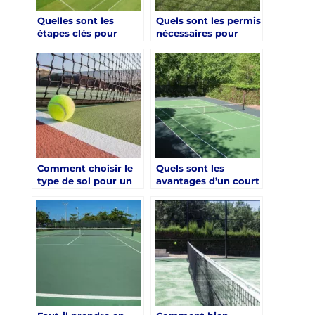
Quelles sont les
Quels sont les permis
étapes clés pour
nécessaires pour
réussir la
construire un court
construction d’un
de tennis à Saint-
court de tennis à
Raphaël ?
Saint-Raphaël ?
Comment choisir le
Quels sont les
type de sol pour un
avantages d’un court
court de tennis à
de tennis en béton
Saint-Raphaël ?
poreux à Saint-
Raphaël ?