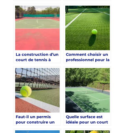
pour réussir
Saint-Raphaël sur un
l’aménagement
terrain en pente ?
paysager autour d’un
court de tennis à
Saint-Raphaël ?
La construction d’un
Comment choisir un
court de tennis à
professionnel pour la
Saint-Raphaël
construction d’un
nécessite-t-elle des
court de tennis à
connaissances
Saint-Raphaël ?
spécifiques en
aménagement
extérieur ?
Faut-il un permis
Quelle surface est
pour construire un
idéale pour un court
court de tennis à
de tennis à Saint-
Saint-Raphaël ?
Raphaël ?