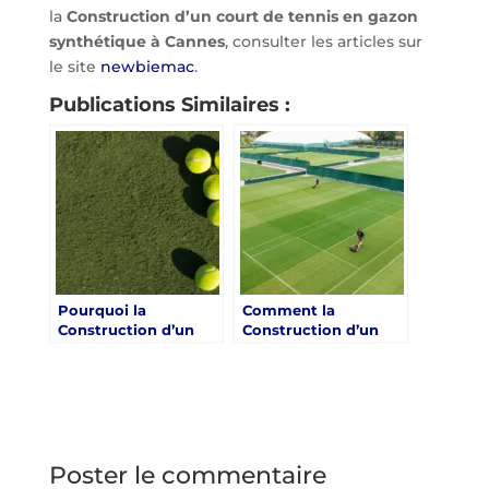
la
Construction d’un court de tennis en gazon
synthétique à Cannes
, consulter les articles sur
le site
newbiemac
.
Publications Similaires :
Pourquoi la
Comment la
Construction d’un
Construction d’un
court de tennis en
court de tennis en
gazon synthétique à
gazon synthétique à
Cannes est-elle
Cannes réduit-elle les
avantageuse pour les
coûts d’entretien ?
conditions
climatiques ?
Poster le commentaire