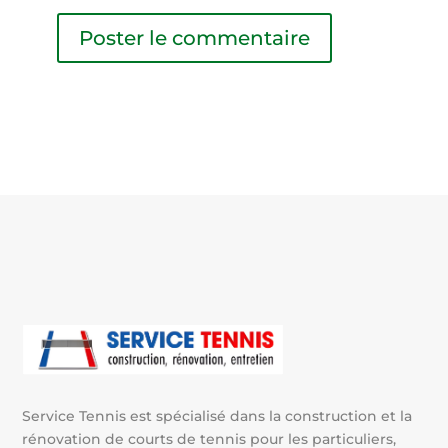
A
l
t
e
r
n
a
t
i
v
e
:
Service Tennis est spécialisé dans la construction et la
rénovation de courts de tennis pour les particuliers,