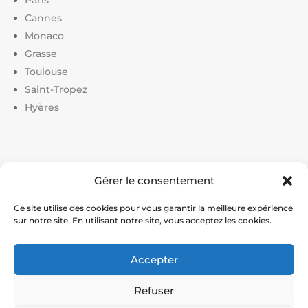
Paris
Cannes
Monaco
Grasse
Toulouse
Saint-Tropez
Hyères
Liens utiles :
Gérer le consentement
Constructeur court de tennis
|
Construction court de
tennis
|
Prix construction terrain de tennis
|
Devis
Ce site utilise des cookies pour vous garantir la meilleure expérience
sur notre site. En utilisant notre site, vous acceptez les cookies.
construction terrain de pickleball
|
Prix construction
terrain de padel
Accepter
© Service Tennis – Expert en construction et rénovation
Refuser
de courts de tennis en France