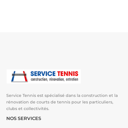
l
t
e
r
n
a
t
i
v
e
:
Service Tennis est spécialisé dans la construction et la
rénovation de courts de tennis pour les particuliers,
clubs et collectivités.
NOS SERVICES