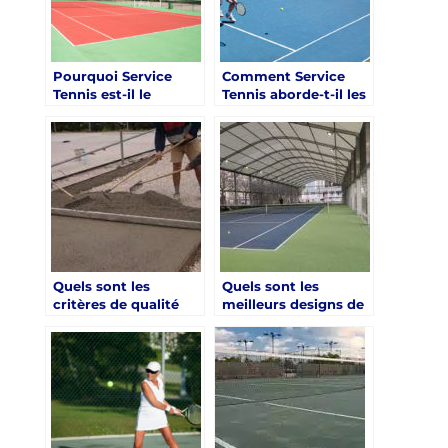
béton poreux à Nice
?
Pourquoi Service
Comment Service
Tennis est-il le
Tennis aborde-t-il les
préféré pour la
défis de la
construction de
construction de
courts de tennis en
courts de tennis en
béton poreux
béton poreux dans
résidentiels à Nice?
des espaces
restreints à Nice?
Quels sont les
Quels sont les
critères de qualité
meilleurs designs de
pour un court de
court de tennis en
tennis en béton
béton poreux pour
poreux à Nice ?
un espace limité à
Nice ?