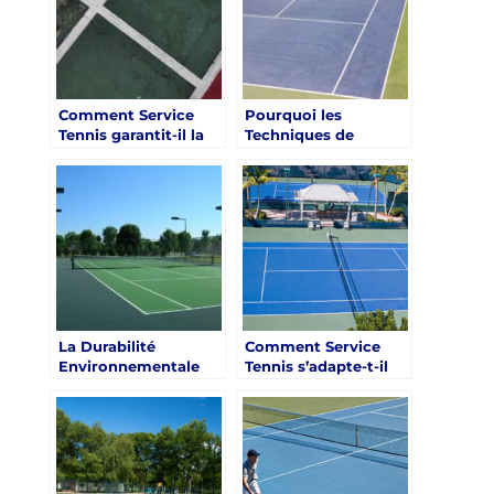
Comment Service
Pourquoi les
Tennis garantit-il la
Techniques de
satisfaction client
Service Tennis dans
dans la construction
la Construction de
de courts de tennis
Courts de Tennis en
en béton poreux à
Béton Poreux sont-
Nice ?
elles Uniques à Nice?
La Durabilité
Comment Service
Environnementale
Tennis s’adapte-t-il
des Courts de Tennis
aux différents
en Béton Poreux à
niveaux de
Nice par Service
compétence des
Tennis
joueurs lors de la
construction de
courts de tennis en