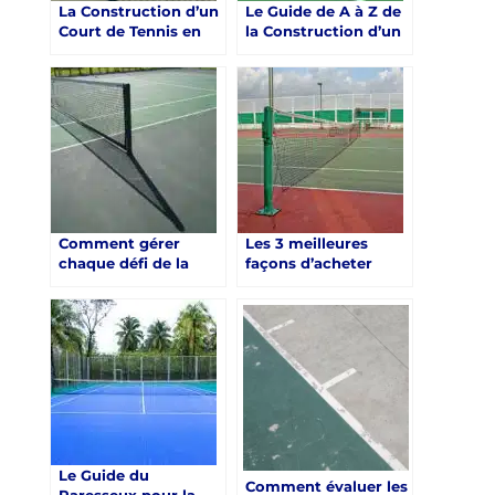
La Construction d’un
Le Guide de A à Z de
Court de Tennis en
la Construction d’un
Béton Poreux : Un
Court de Tennis en
Choix Gagnant pour
Béton à Nice
les Clients
Comment gérer
Les 3 meilleures
chaque défi de la
façons d’acheter
construction d’un
construction d’un
court de tennis en
court de tennis en
béton avec facilité en
béton à Nice
utilisant ces conseils
Le Guide du
Comment évaluer les