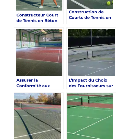
Construction de
Constructeur Court
Courts de Tennis en
de Tennis en Béton
Béton Poreux à Nice :
Poreux à Nice :
Techniques
Comment Service
Essentielles pour
Tennis Gère-t-il des
Assurer la Longévité
Partenariats avec des
Fournisseurs
d’Équipements de
Tennis?
Assurer la
L’Impact du Choix
Conformité aux
des Fournisseurs sur
Normes
la Qualité et la
Internationales de
Durabilité pour la
Tennis lors de la
Construction de
construction court
Courts de Tennis en
de tennis en béton
Béton Poreux à Nice
poreux à Nice