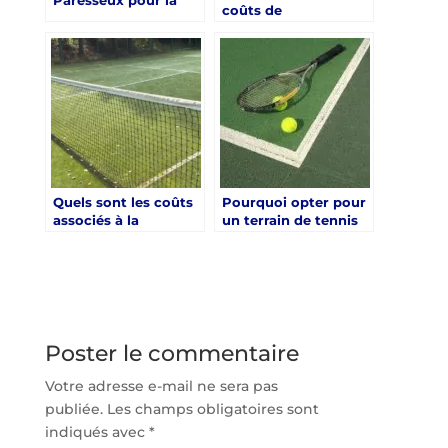
Paresseux pour la
coûts de
Construction d’un
maintenance pour un
Court de Tennis en
court de tennis en
Béton Poreux
béton poreux à Nice
?
Quels sont les coûts
Pourquoi opter pour
associés à la
un terrain de tennis
construction d’un
en béton poreux
court de tennis en
plutôt qu’un autre
béton poreux à Nice
type de surface ?
?
Poster le commentaire
Votre adresse e-mail ne sera pas
publiée.
Les champs obligatoires sont
indiqués avec
*