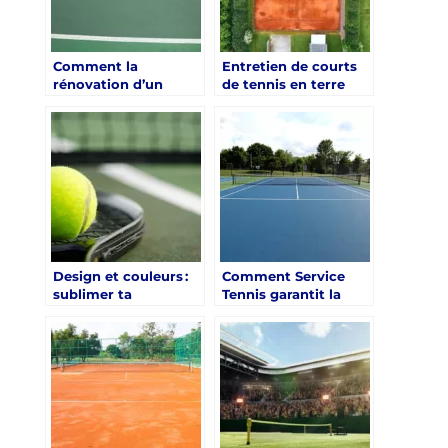
Comment la
Entretien de courts
rénovation d’un
de tennis en terre
court de tennis peut-
battue synthétique
elle favoriser des
après une rénovation
événements sportifs
à Saint-Tropez par
locaux ?
Service Tennis
Design et couleurs :
Comment Service
sublimer ta
Tennis garantit la
renovation court de
durabilité d’une
tennis saint tropez
renovation court de
avec Service Tennis
tennis Saint-Tropez ?