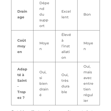
Dépe
nd
Drain
Excel
du
Bon
age
lent
supp
ort
Élevé
Coût
à
Moye
Moye
moy
l’inst
n
n
en
allati
on
Oui,
Adap
Oui,
mais
té à
Oui,
si
avec
Saint
très
bien
entre
-
dura
drain
tien
Trop
ble
é
régul
ez ?
ier