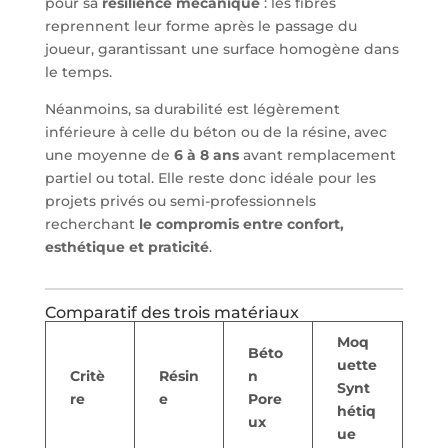
pour sa
résilience mécanique
: les fibres
reprennent leur forme après le passage du
joueur, garantissant une surface homogène dans
le temps.
Néanmoins, sa durabilité est légèrement
inférieure à celle du béton ou de la résine, avec
une moyenne de
6 à 8 ans
avant remplacement
partiel ou total. Elle reste donc idéale pour les
projets privés ou semi-professionnels
recherchant
le compromis entre confort,
esthétique et praticité
.
Comparatif des trois matériaux
Moq
Béto
uette
Critè
Résin
n
Synt
re
e
Pore
hétiq
ux
ue