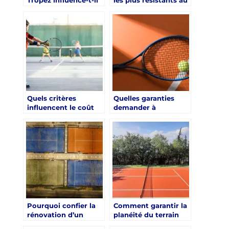
la planification d’une
climat méditerranéen
rénovation court de
pour une rénovation
tennis Saint-Tropez ?
court de tennis Saint-
Tropez ?
Quels critères
Quelles garanties
influencent le coût
demander à
d’une rénovation
l’entreprise pour une
court de tennis Saint-
rénovation court de
Tropez ?
tennis Saint-Tropez ?
Pourquoi confier la
Comment garantir la
rénovation d’un
planéité du terrain
court de tennis à
après rénovation ?