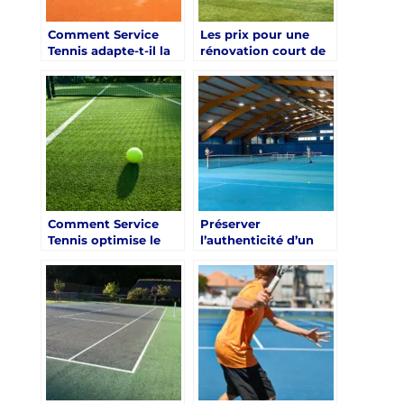
Comment Service
Les prix pour une
Tennis adapte-t-il la
rénovation court de
rénovation court de
tennis à Saint-Tropez
tennis saint tropez
sont-ils plus élevés
aux exigences des
qu’à Nice ou Cannes
particuliers ?
?
Comment Service
Préserver
Tennis optimise le
l’authenticité d’un
drainage lors d’une
court de tennis tout
rénovation de court
en le modernisant
à Saint-Tropez ?