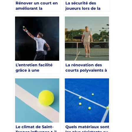
Rénover un court en
La sécurité des
améliorant la
joueurs lors de la
précision des lignes
rénovation d’un
de jeu
court de tennis à
Saint-Tropez
L’entretien facilité
La rénovation des
grâce à une
courts polyvalents à
rénovation bien
Saint-Tropez
pensée à Saint-
Tropez
Le climat de Saint-
Quels matériaux sont
Tropez influence-t-il
les plus résistants au