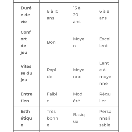
Duré
15 à
8 à 10
6 à 8
e de
20
ans
ans
vie
ans
Conf
ort
Moye
Excel
Bon
de
n
lent
jeu
Lent
Vites
Rapi
Moye
e à
se du
de
nne
moye
jeu
nne
Entre
Faibl
Mod
Régu
tien
e
éré
lier
Esth
Très
Perso
Basiq
étiqu
bonn
nnali
ue
e
e
sable