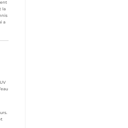
tent
 la
nnis
i a
x
 UV
d’eau
urs.
et