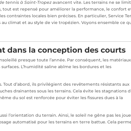
de tennis à Saint-Tropez
avancent vite. Les terrains ne se limi
, tout est repensé pour améliorer la performance, le confort et
 contraintes locales bien précises. En particulier, Service Te
au climat et au style de vie tropézien. Voyons ensemble ce qu
mat dans la conception des courts
ensoleillé presque toute l’année. Par conséquent, les matériau
 surfaces. L’humidité saline abîme les bordures et les
 Tout d’abord, ils privilégient des revêtements résistants aux
ouches drainantes sous les terrains. Cela évite les stagnations 
 même du sol est renforcée pour éviter les fissures dues à la
si l’orientation du terrain. Ainsi, le soleil ne gêne pas les joue
rrosage automatisé pour les terrains en terre battue. Cela perm