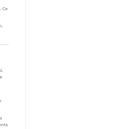
. Ce
n.
i,
re
n
es
ents