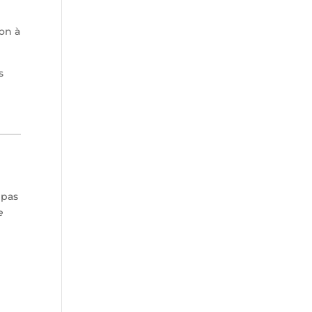
çon à
s
 pas
e
t