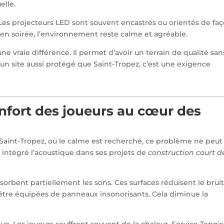
elle.
. Les projecteurs LED sont souvent encastrés ou orientés de fa
 en soirée, l’environnement reste calme et agréable.
 une vraie différence. Il permet d’avoir un terrain de qualité san
un site aussi protégé que Saint-Tropez, c’est une exigence
onfort des joueurs au cœur des
À Saint-Tropez, où le calme est recherché, ce problème ne peut
a intégré l’acoustique dans ses projets de
construction court d
orbent partiellement les sons. Ces surfaces réduisent le brui
 être équipées de panneaux insonorisants. Cela diminue la
e. Les joueurs souffrent souvent de la chaleur. Service Tennis