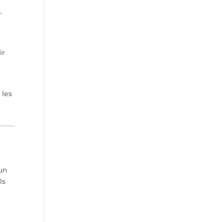
.
ir
 les
 un
ls