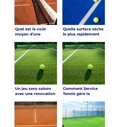
Quel est le coût
Quelle surface sèche
moyen d’une
le plus rapidement
rénovation de court
après une rénovation
de tennis pour les
de court de tennis
complexes
dans les complexes
touristiques à Saint-
touristiques à Saint-
Tropez ?
Tropez ?
Un jeu sans saison
Comment Service
avec une renovation
Tennis gère le
court de tennis saint
drainage dans une
tropez couverte par
renovation court de
Service Tennis
tennis Saint-Tropez ?