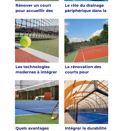
Rénover un court
Le rôle du drainage
pour accueillir des
périphérique dans la
tournois locaux à
rénovation d’un
Saint-Tropez
court de tennis à
Saint-Tropez
Les technologies
La rénovation des
modernes à intégrer
courts pour
lors d’une rénovation
complexes hôteliers
de court à Saint-
de luxe à Saint-
Tropez
Tropez
Quels avantages
Intégrer la durabilité