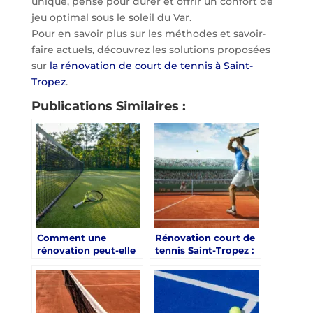
unique, pensé pour durer et offrir un confort de
jeu optimal sous le soleil du Var.
Pour en savoir plus sur les méthodes et savoir-
faire actuels, découvrez les solutions proposées
sur
la rénovation de court de tennis à Saint-
Tropez
.
Publications Similaires :
Comment une
Rénovation court de
rénovation peut-elle
tennis Saint-Tropez :
améliorer
Amélioration
l’expérience des
esthétique et
joueurs sur votre
fonctionnelle par
court de tennis ?
Service Tennis