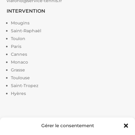
vlafond@service-tennis.fr
INTERVENTION
Mougins
Saint-Raphaël
Toulon
Paris
Cannes
Monaco
Grasse
Toulouse
Saint-Tropez
Hyères
Liens utiles :
Gérer le consentement
Constructeur court de tennis
|
Construction court de