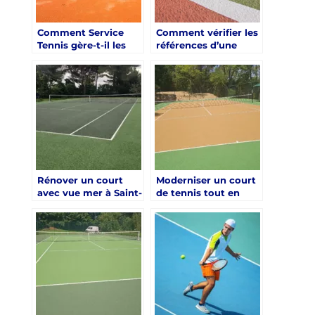
Comment Service
Comment vérifier les
Tennis gère-t-il les
références d’une
contraintes d’espace
entreprise de
lors d’une rénovation
rénovation court de
court de tennis saint
tennis à Saint-Tropez
tropez ?
?
Rénover un court
Moderniser un court
avec vue mer à Saint-
de tennis tout en
Tropez : les
minimisant l’impact
précautions prises
environnemental
par Service Tennis