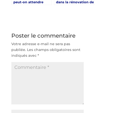
peut-on attendre
dans la rénovation de
d’une rénovation
courts à Saint-Tropez
court de tennis à
Saint-Tropez pour un
usage privé ?
Poster le commentaire
Votre adresse e-mail ne sera pas
publiée.
Les champs obligatoires sont
indiqués avec
*