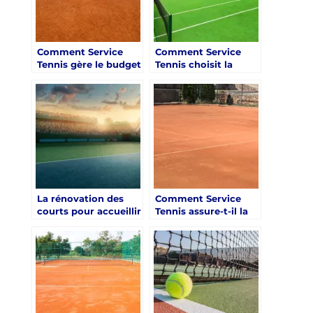
Comment Service
Comment Service
Tennis gère le budget
Tennis choisit la
d’une renovation
surface idéale lors
court de tennis Saint-
d’une renovation
Tropez ?
court de tennis Saint-
Tropez ?
La rénovation des
Comment Service
courts pour accueillir
Tennis assure-t-il la
le padel en plus du
sécurité lors d’une
tennis par Service
rénovation court de
Tennis dans la
tennis saint tropez ?
renovation court de
tennis saint tropez