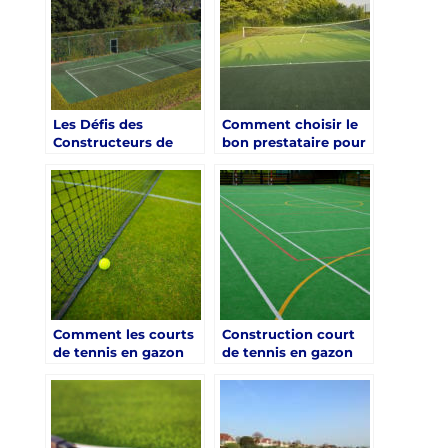
Nice avec Service
Locales
Tennis ?
Les Défis des
Comment choisir le
Constructeurs de
bon prestataire pour
Courts de Tennis en
la construction d’un
Gazon Synthétique à
court de tennis en
Nice
gazon synthétique à
Nice?
Comment les courts
Construction court
de tennis en gazon
de tennis en gazon
synthétique à Nice
synthétique à Nice :
résistent-ils aux UV
Comment se
et à la chaleur?
compare la
performance d’un
court de tennis en