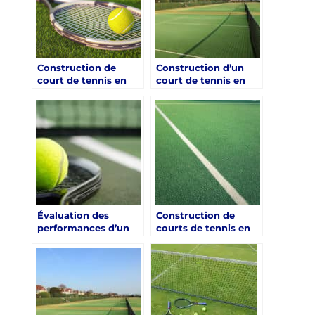
gazon synthétique
par rapport à un
court en dur ?
Construction de
Construction d’un
court de tennis en
court de tennis en
gazon synthétique à
gazon synthétique à
Nice : Quel est le
Nice: Renforcement
coût moyen de
de la sécurité des
l’entretien annuel
courts de tennis pour
d’un court en gazon
les écoles primaires
synthétique ?
Évaluation des
Construction de
performances d’un
courts de tennis en
court de tennis en
gazon synthétique :
gazon synthétique à
Choisir le bon
Nice dans les Alpes-
système de
Maritimes pour les
refroidissement pour
Académies de tennis
un court de tennis en
gazon synthétique à