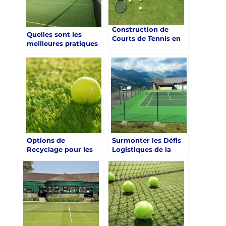
Nice pour les
Académies de tennis
Construction de
Quelles sont les
Courts de Tennis en
meilleures pratiques
Gazon Synthétique
pour l’entretien
Nice dans les Alpes-
quotidien d’un court
Maritimes, Comment
de tennis en gazon
Choisir le Bon
synthétique pour les
Système de Drainage
universités dans les
Alpes-Maritimes?
Options de
Surmonter les Défis
Recyclage pour les
Logistiques de la
Matériaux Utilisés
Construction d’un
dans la Construction
Court de Tennis en
d’un Court de Tennis
Gazon Synthétique à
en Gazon
Nice
Synthétique à Nice