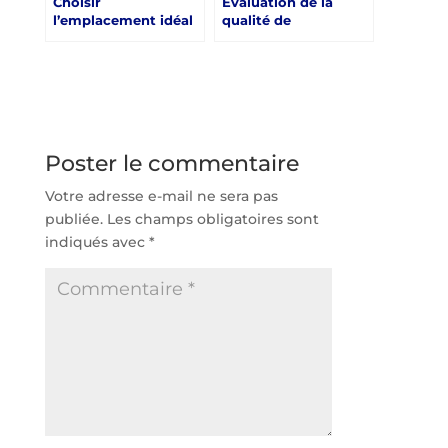
Choisir
Évaluation de la
l’emplacement idéal
qualité de
pour la construction
l’installation du
d’un court de tennis
gazon synthétique
en gazon synthétique
sur un court de
à Nice
tennis à Nice
Poster le commentaire
Votre adresse e-mail ne sera pas
publiée.
Les champs obligatoires sont
indiqués avec
*