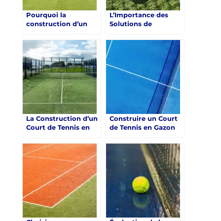
Pourquoi la
L’Importance des
construction d’un
Solutions de
court de tennis en
Stockage pour les
gazon synthétique
Complexes
peut-elle améliorer
Touristiques lors de
l’expérience globale
la Construction d’un
des clients dans un
Court de Tennis en
complexe touristique
Gazon Synthétique à
à Nice ?
Nice
La Construction d’un
Construire un Court
Court de Tennis en
de Tennis en Gazon
Gazon Synthétique à
Synthétique à Nice :
Nice
Comment Obtenir
l’Approbation des
Autorités Locales