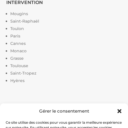
INTERVENTION
Mougins
Saint-Raphaël
Toulon
Paris
Cannes
Monaco
Grasse
Toulouse
Saint-Tropez
Hyères
Liens utiles :
Gérer le consentement
Constructeur court de tennis
|
Construction court de
tennis
|
Prix construction terrain de tennis
|
Devis
Ce site utilise des cookies pour vous garantir la meilleure expérience
sur notre site. En utilisant notre site, vous acceptez les cookies.