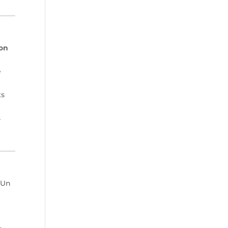
ion
é
ts
s
 Un