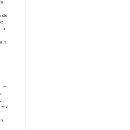
de
n de
ol,
 la
ain,
 les
es
,
 et à
u
un