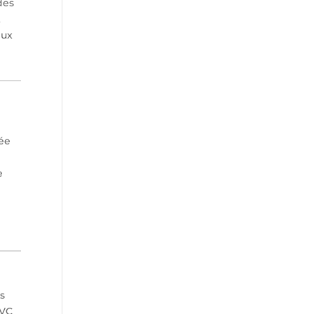
des
t
eux
tée
e
es
PVC