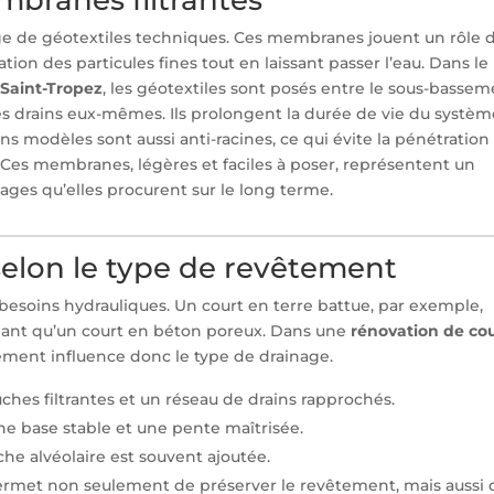
age de géotextiles techniques. Ces membranes jouent un rôle 
tion des particules fines tout en laissant passer l’eau. Dans le
 Saint-Tropez
, les géotextiles sont posés entre le sous-basse
des drains eux-mêmes. Ils prolongent la durée de vie du systè
ns modèles sont aussi anti-racines, ce qui évite la pénétration
 Ces membranes, légères et faciles à poser, représentent un
es qu’elles procurent sur le long terme.
selon le type de revêtement
esoins hydrauliques. Un court en terre battue, par exemple,
rmant qu’un court en béton poreux. Dans une
rénovation de co
tement influence donc le type de drainage.
uches filtrantes et un réseau de drains rapprochés.
une base stable et une pente maîtrisée.
che alvéolaire est souvent ajoutée.
permet non seulement de préserver le revêtement, mais aussi 