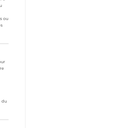
du
es ou
es
our
re
t du