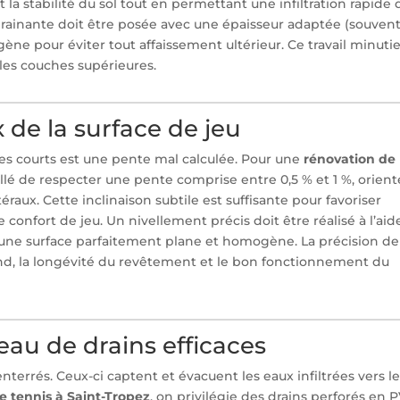
la stabilité du sol tout en permettant une infiltration rapide 
 drainante doit être posée avec une épaisseur adaptée (souven
ne pour éviter tout affaissement ultérieur. Ce travail minuti
 les couches supérieures.
 de la surface de jeu
es courts est une pente mal calculée. Pour une
rénovation de
eillé de respecter une pente comprise entre 0,5 % et 1 %, orien
téraux. Cette inclinaison subtile est suffisante pour favoriser
confort de jeu. Un nivellement précis doit être réalisé à l’aid
r une surface parfaitement plane et homogène. La précision de
ond, la longévité du revêtement et le bon fonctionnement du
seau de drains efficaces
enterrés. Ceux-ci captent et évacuent les eaux infiltrées vers l
e tennis à Saint-Tropez
, on privilégie des drains perforés en 