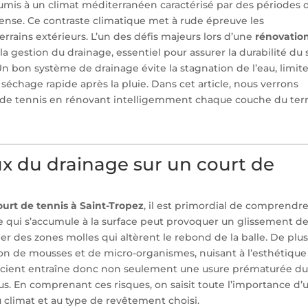
soumis à un climat méditerranéen caractérisé par des périodes 
tense. Ce contraste climatique met à rude épreuve les
 terrains extérieurs. L’un des défis majeurs lors d’une
rénovatio
a gestion du drainage, essentiel pour assurer la durabilité du s
 Un bon système de drainage évite la stagnation de l’eau, limite
séchage rapide après la pluie. Dans cet article, nous verrons
de tennis en rénovant intelligemment chaque couche du terr
ux du drainage sur un court de
ourt de tennis à Saint-Tropez
, il est primordial de comprendre
ie qui s’accumule à la surface peut provoquer un glissement d
 des zones molles qui altèrent le rebond de la balle. De plus
tion de mousses et de micro-organismes, nuisant à l’esthétique
ficient entraîne donc non seulement une usure prématurée d
rus. En comprenant ces risques, on saisit toute l’importance d’
climat et au type de revêtement choisi.