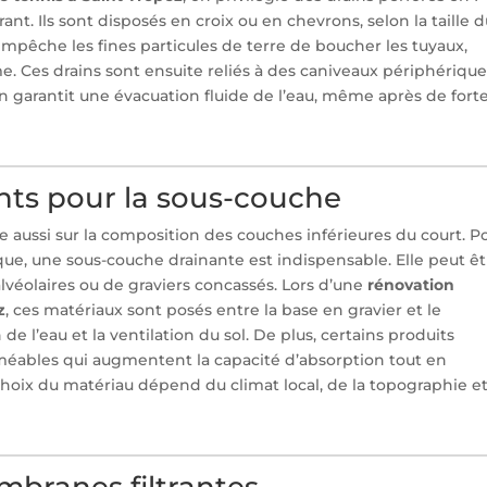
nt. Ils sont disposés en croix ou en chevrons, selon la taille 
 empêche les fines particules de terre de boucher les tuyaux,
e. Ces drains sont ensuite reliés à des caniveaux périphériqu
on garantit une évacuation fluide de l’eau, même après de fort
ants pour la sous-couche
e aussi sur la composition des couches inférieures du court. P
que, une sous-couche drainante est indispensable. Elle peut êt
alvéolaires ou de graviers concassés. Lors d’une
rénovation
z
, ces matériaux sont posés entre la base en gravier et le
n de l’eau et la ventilation du sol. De plus, certains produits
ables qui augmentent la capacité d’absorption tout en
 choix du matériau dépend du climat local, de la topographie e
embranes filtrantes