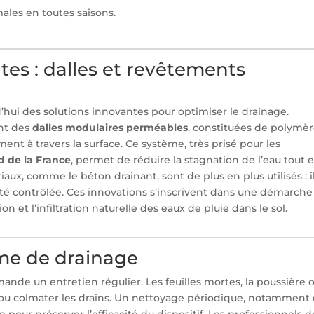
ales en toutes saisons.
tes : dalles et revêtements
’hui des solutions innovantes pour optimiser le drainage.
ent des
dalles modulaires perméables
, constituées de polymè
ement à travers la surface. Ce système, très prisé pour les
d de la France
, permet de réduire la stagnation de l’eau tout 
iaux, comme le béton drainant, sont de plus en plus utilisés : i
é contrôlée. Ces innovations s’inscrivent dans une démarche
on et l’infiltration naturelle des eaux de pluie dans le sol.
ème de drainage
de un entretien régulier. Les feuilles mortes, la poussière 
x ou colmater les drains. Un nettoyage périodique, notamment
pour préserver l’efficacité du dispositif. Les professionnels d