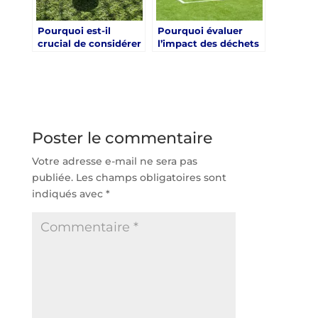
Pourquoi est-il
Pourquoi évaluer
crucial de considérer
l’impact des déchets
l’impact sur la santé
générés par la
publique lors de la
rénovation du gazon
rénovation d’un
synthétique est-il
terrain de tennis en
important pour la
gazon synthétique à
gestion des déchets
Paris ?
?
Poster le commentaire
Votre adresse e-mail ne sera pas
publiée.
Les champs obligatoires sont
indiqués avec
*