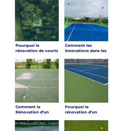
Paris ?
Paris ?
Pourquoi la
Comment les
rénovation de courts
innovations dans les
de tennis à Paris est-
matériaux peuvent-
elle essentielle pour
elles être appliquées
les clubs sportifs ?
à la rénovation d’un
court de tennis en
gazon synthétique à
Paris ?
Comment la
Pourquoi la
Rénovation d’un
rénovation d’un
Court de Tennis en
court de tennis en
Gazon Synthétique à
gazon synthétique à
Paris Peut-elle
Paris doit-elle