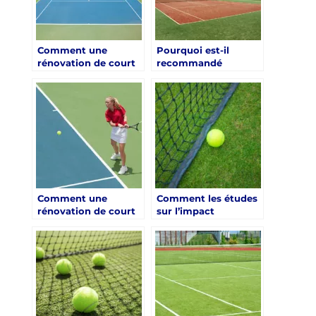
Comment une
Pourquoi est-il
rénovation de court
recommandé
de tennis en gazon
d’inspecter
synthétique à Paris
régulièrement le
peut-elle contribuer
gazon après une
à la biodiversité
rénovation court de
locale ?
tennis en gazon
synthétique à Paris ?
Comment une
Comment les études
rénovation de court
sur l’impact
de tennis en gazon
environnemental
synthétique à Paris
peuvent-elles
peut-elle améliorer la
influencer la gestion
satisfaction des
des ressources lors
membres d’un club ?
de la rénovation d’un
terrain de tennis en
gazon synthétique ?