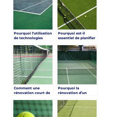
Minimiser les
prendre en compte
Interruptions de Jeu
les besoins des
?
jeunes athlètes ?
Pourquoi l’utilisation
Pourquoi est-il
de technologies
essentiel de planifier
durables est-elle
les phases de travaux
bénéfique lors de la
pour la rénovation
rénovation d’un
d’un court de tennis
court de tennis en
en gazon synthétique
gazon synthétique à
à Paris ?
Paris ?
Comment une
Pourquoi la
rénovation court de
rénovation d’un
tennis en gazon
court de tennis en
synthétique à Paris
gazon synthétique à
peut-elle répondre
Paris doit-elle inclure
aux besoins des
un plan d’entretien à
athlètes
long terme ?