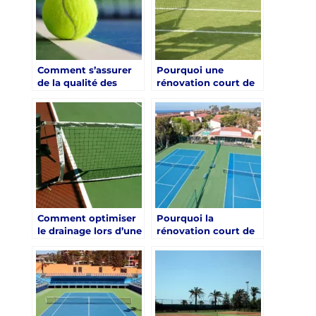
professionnels ?
Comment s’assurer
Pourquoi une
de la qualité des
rénovation court de
matériaux utilisés
tennis en gazon
dans une rénovation
synthétique à Paris
court de tennis en
peut-elle attirer de
gazon synthétique à
nouveaux
Paris ?
investisseurs ?
Comment optimiser
Pourquoi la
le drainage lors d’une
rénovation court de
rénovation court de
tennis en gazon
tennis en gazon
synthétique à Paris
synthétique à Paris ?
peut-elle être
bénéfique pour la
santé des utilisateurs
?