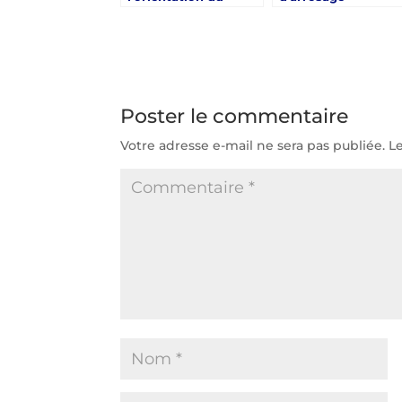
terrain joue un rôle
automatique pour l
clé dans la réussite
construction court
d’une construction
de tennis Poitiers
court de tennis
Poitiers
Poster le commentaire
Votre adresse e-mail ne sera pas publiée.
L