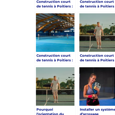
Construction court
Construction court
de tennis à Poitiers :
de tennis à Poitiers 
Prévoir l’entretien
Respecter la
dès la phase de
réglementation po
conception
l’éclairage nocturn
Construction court
Construction court
de tennis à Poitiers :
de tennis à Poitiers 
Prévoir le gel, c’est
Adapter ton terrain
éviter les fissures
même s’il est en
plus tard
pente
Pourquoi
Installer un systèm
l’orientation du
d’arrosage