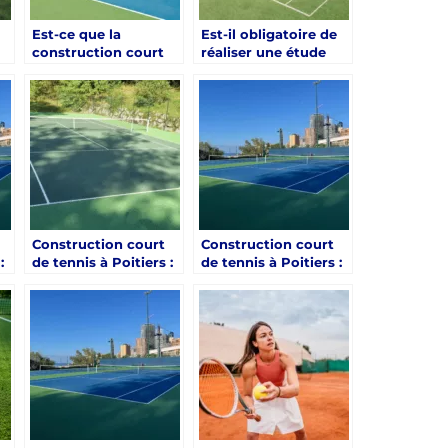
Est-ce que la
Est-il obligatoire de
construction court
réaliser une étude
de tennis à Poitiers
d’impact avant une
peut se faire en auto-
construction court
construction sous
de tennis à Poitiers
certaines conditions
proche d’un espace
?
protégé ?
Construction court
Construction court
:
de tennis à Poitiers :
de tennis à Poitiers :
Quelle orientation
Comment limiter les
e
pour un confort
nuisances sonores
optimal ?
autour du terrain