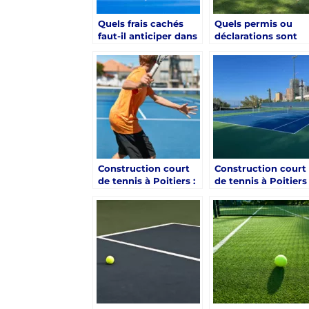
Quels frais cachés
Quels permis ou
faut-il anticiper dans
déclarations sont
un projet de
exigés pour une
construction court
construction court
de tennis à Poitiers ?
de tennis à Poitiers
privée dans son
jardin ?
Construction court
Construction court
de tennis à Poitiers :
de tennis à Poitiers 
Comment Service
Quel revêtement
Tennis respecte les
choisir selon l’usag
normes FFT
?