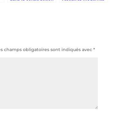
a
court de tennis
dans la construction
Poitiers
court de tennis
Poitiers
es champs obligatoires sont indiqués avec
*