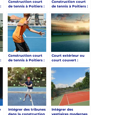
Construction court
Construction court
:
de tennis à Poitiers :
de tennis à Poitiers :
Que faire si ton
Prendre en compte
ur
terrain est en zone
les vents pour bien
e
boisée ?
implanter ton terrain
Construction court
Court extérieur ou
:
de tennis à Poitiers :
court couvert :
Adapter ton terrain à
comment choisir la
un environnement
meilleure option
boisé
pour votre
construction court
de tennis Poitiers
e
Intégrer des tribunes
Intégrer des
dans la construction
vestiaires modernes