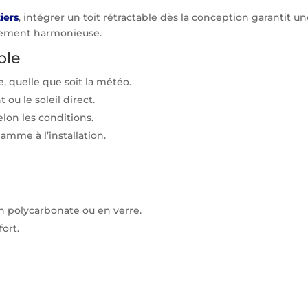
iers
, intégrer un toit rétractable dès la conception garantit u
quement harmonieuse.
ble
ée, quelle que soit la météo.
 ou le soleil direct.
elon les conditions.
mme à l’installation.
n polycarbonate ou en verre.
ort.